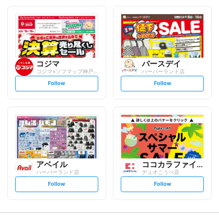
o
o
l
l
l
l
o
o
w
w
コジマ
バースデイ
コジマ×ソフマップ神戸ハーバーランド店
ハーバーランド店
s
s
Follow
Follow
e
e
t
t
f
f
o
o
l
l
l
l
o
o
w
w
アベイル
ココカラファイン
ハーバーランド店
デュオこうべ店
s
s
Follow
Follow
e
e
t
t
f
f
o
o
l
l
l
l