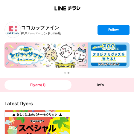
B
r
a
n
ココカラファイン
c
s
Follow
h
e
神戸ハーバーランドumie店
T
t
o
f
p
o
l
l
o
w
Flyers
(
1
)
Info
Latest flyers