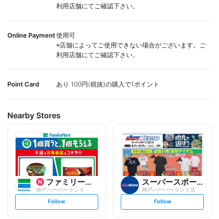
利用店舗にてご確認下さい。
Online Payment
使用可
※店舗によってご使用できない場合がございます。ご
利用店舗にてご確認下さい。
Point Card
あり 100円(税抜)の購入で1ポイント
Nearby Stores
ファミリーマート
スーパースポーツゼビオ
神戸ハーバーランド
神戸ハーバーランド店
s
s
Follow
Follow
e
e
t
t
f
f