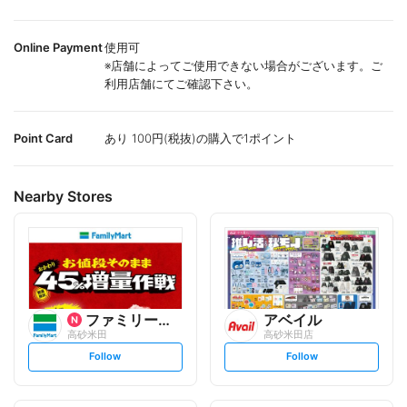
Online Payment
使用可
※店舗によってご使用できない場合がございます。ご
利用店舗にてご確認下さい。
Point Card
あり 100円(税抜)の購入で1ポイント
Nearby Stores
ファミリーマート
アベイル
高砂米田
高砂米田店
s
s
Follow
Follow
e
e
t
t
f
f
o
o
l
l