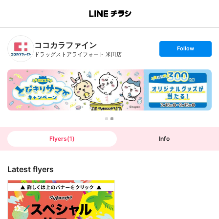
B
r
a
n
ココカラファイン
c
s
Follow
h
e
ドラッグストアライフォート 米田店
T
t
o
f
p
o
l
l
o
w
Flyers
(
1
)
Info
Latest flyers