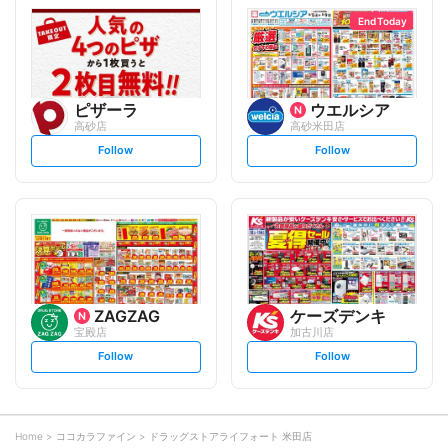
l
l
o
o
End Today
w
w
ピザーラ
ウエルシア
高砂店
高砂米田店
s
s
Follow
Follow
e
e
t
t
f
f
o
o
l
l
l
l
o
o
w
w
ZAGZAG
ケーズデンキ
宝殿店
加古川店
s
s
Follow
Follow
e
e
t
t
f
f
o
o
l
l
l
l
o
o
Home
ココカラファイン
ドラッグストアライフォート 米田店
w
w