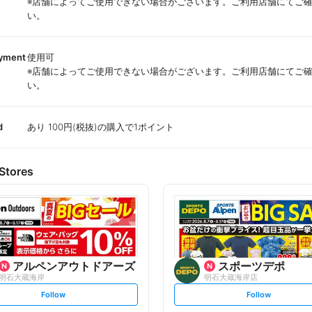
※店舗によってご使用できない場合がございます。ご利用店舗にてご
い。
ayment
使用可
※店舗によってご使用できない場合がございます。ご利用店舗にてご
い。
d
あり 100円(税抜)の購入で1ポイント
Stores
アルペンアウトドアーズ
スポーツデポ
明石大蔵海岸
明石大蔵海岸店
s
s
Follow
Follow
e
e
t
t