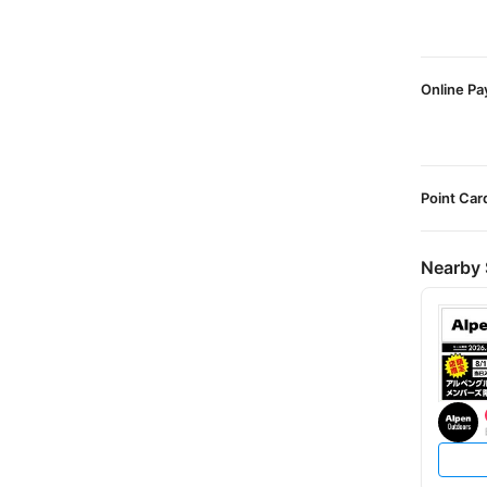
Online P
Point Car
Nearby 