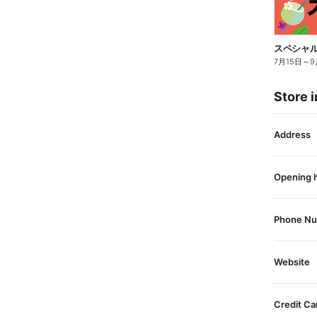
スペシャル
7月15日
～
9
Store i
Address
Opening 
Phone N
Website
Credit Ca