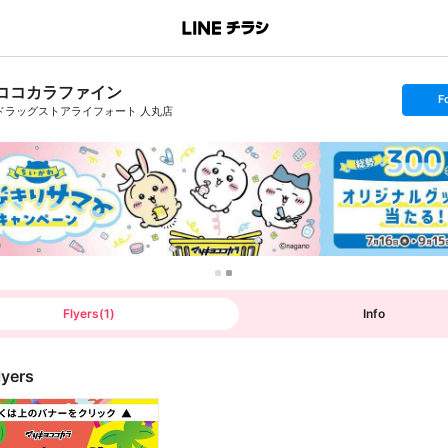
ココカラファイン
s
F
e
ドラッグストアライフォート 人丸店
t
f
o
l
l
o
w
Flyers
(
1
)
Info
lyers