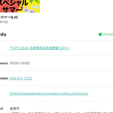
サマーSLAE
月15日
nfo
Officia
〒673-0844
兵庫県明石市東野町1920-1
hours
09:00~20:00
umber
078-917-7333
https://www.matsukiyococokara-online.com/store/
rd
使用可