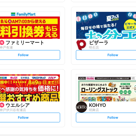
f
f
o
o
l
l
l
l
o
o
w
w
ファミリーマート
ピザーラ
神戸有瀬
明石店
s
s
Follow
Follow
e
e
t
t
f
f
o
o
l
l
l
l
o
o
w
w
ウエルシア
KOHYO
神戸伊川谷有瀬店
明舞店
s
s
Follow
Follow
e
e
t
t
f
f
o
o
l
l