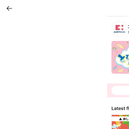
LINEチラシ
B
r
a
n
c
h
T
o
p
Latest f