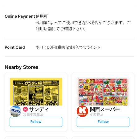
Online Payment
使用可
※店舗によってご使用できない場合がございます。ご
利用店舗にてご確認下さい。
Point Card
あり 100円(税抜)の購入で1ポイント
Nearby Stores
サンディ
関西スーパー
箕面小野原店
小野原店
s
s
Follow
Follow
e
e
t
t
f
f
o
o
l
l