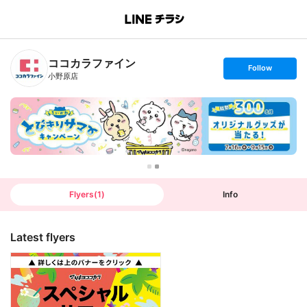
B
r
a
n
ココカラファイン
c
s
Follow
h
e
小野原店
T
t
o
f
p
o
l
l
o
w
Flyers
(
1
)
Info
Latest flyers