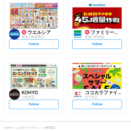
l
l
o
o
w
w
ウエルシア
ファミリーマート
箕面小野原西店
箕面小野原西
s
s
Follow
Follow
e
e
t
t
f
f
o
o
l
l
l
l
o
o
w
w
KOHYO
ココカラファイン
小野原店
北千里店
s
s
Follow
Follow
e
e
t
t
f
f
o
o
l
l
l
l
o
o
Home
ココカラファイン
小野原店
w
w