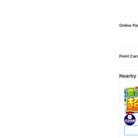
Online P
Point Car
Nearby 