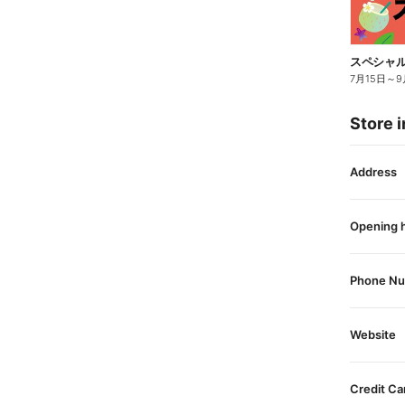
スペシャル
7月15日
～
9
Store i
Address
Opening 
Phone N
Website
Credit Ca