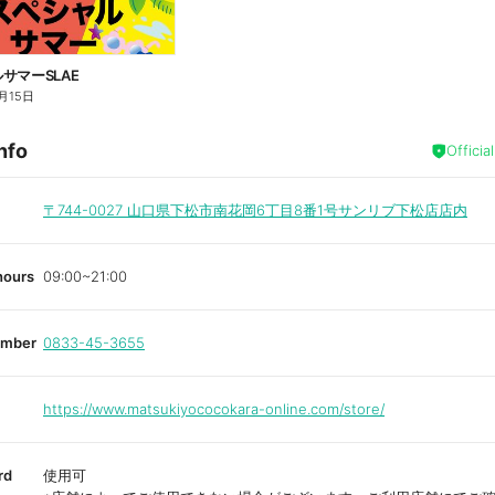
サマーSLAE
月15日
nfo
Officia
〒744-0027
山口県下松市南花岡6丁目8番1号サンリブ下松店店内
hours
09:00~21:00
umber
0833-45-3655
https://www.matsukiyococokara-online.com/store/
rd
使用可