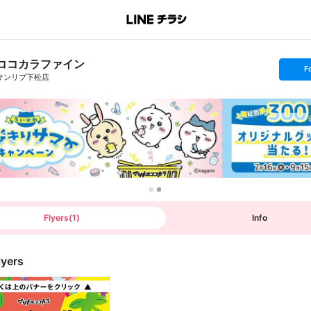
ココカラファイン
s
F
e
サンリブ下松店
t
f
o
l
l
o
w
Flyers
(
1
)
Info
lyers