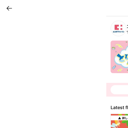
LINEチラシ
B
r
a
n
c
h
T
o
p
Latest f