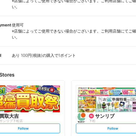
※店舗によってご使用できない場合がございます。ご利用店舗にてご
い。
ayment
使用可
※店舗によってご使用できない場合がございます。ご利用店舗にてご
い。
d
あり 100円(税抜)の購入で1ポイント
Stores
買取大吉
サンリブ
サンリブ下松店
下松
s
s
Follow
Follow
e
e
t
t