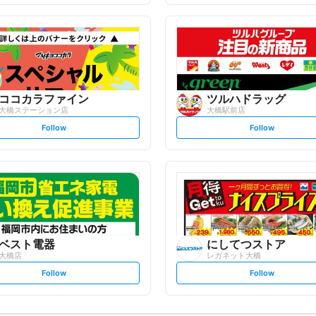
f
f
o
o
l
l
l
l
o
o
w
w
ココカラファイン
ツルハドラッグ
大橋ステーション店
大橋駅前店
s
s
Follow
Follow
e
e
t
t
f
f
o
o
l
l
l
l
o
o
w
w
ベスト電器
にしてつストア
大橋店
レガネット大橋
s
s
Follow
Follow
e
e
t
t
f
f
o
o
l
l