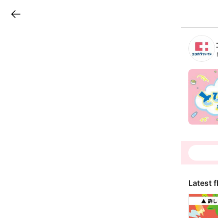
LINEチラシ
B
r
a
n
c
h
T
o
p
Latest f