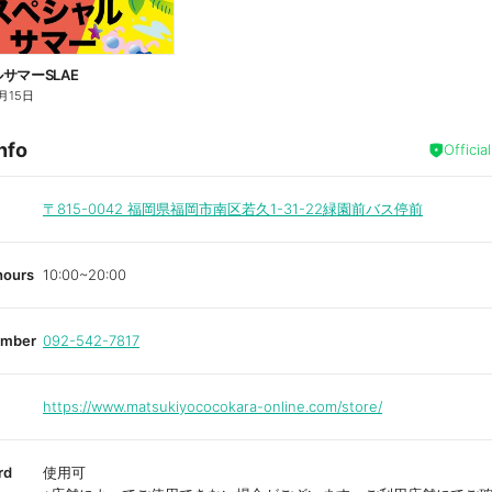
サマーSLAE
月15日
nfo
Officia
〒815-0042
福岡県福岡市南区若久1-31-22緑園前バス停前
hours
10:00~20:00
umber
092-542-7817
https://www.matsukiyococokara-online.com/store/
rd
使用可