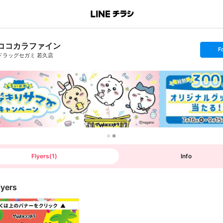
ココカラファイン
s
F
e
ドラッグセガミ 若久店
t
f
o
l
l
o
w
Flyers
(
1
)
Info
lyers