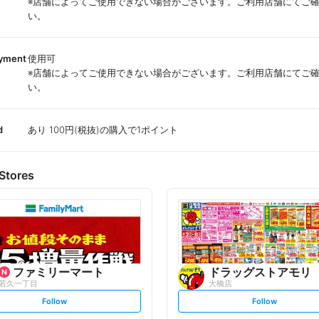
※店舗によってご使用できない場合がございます。ご利用店舗にてご
い。
ayment
使用可
※店舗によってご使用できない場合がございます。ご利用店舗にてご
い。
d
あり 100円(税抜)の購入で1ポイント
Stores
ファミリーマート
ドラッグストアモリ
若久一丁目
大橋店
s
s
Follow
Follow
e
e
t
t