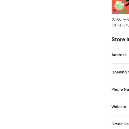
スペシャル
7月15日
～
9
Store i
Address
Opening 
Phone N
Website
Credit Ca