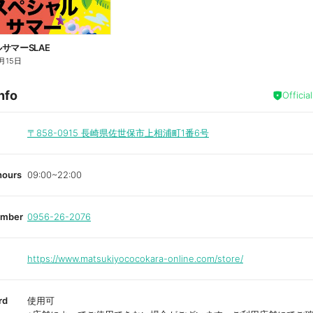
サマーSLAE
月15日
nfo
Officia
〒858-0915
長崎県佐世保市上相浦町1番6号
hours
09:00~22:00
umber
0956-26-2076
https://www.matsukiyococokara-online.com/store/
rd
使用可