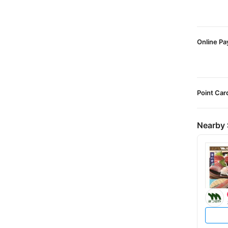
Online P
Point Car
Nearby 