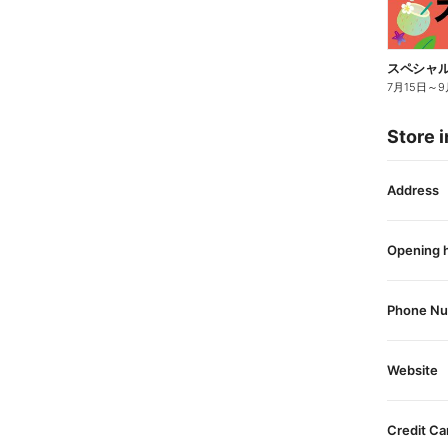
スペシャル
7月15日
～
9
Store i
Address
Opening 
Phone N
Website
Credit Ca