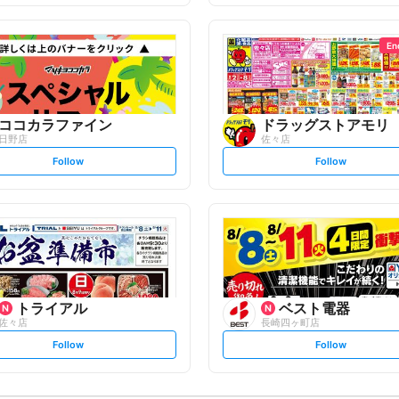
f
f
o
o
l
l
l
l
o
o
En
w
w
ココカラファイン
ドラッグストアモリ
日野店
佐々店
s
s
Follow
Follow
e
e
t
t
f
f
o
o
l
l
l
l
o
o
w
w
トライアル
ベスト電器
佐々店
長崎四ヶ町店
s
s
Follow
Follow
e
e
t
t
f
f
o
o
l
l