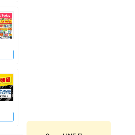
d Today