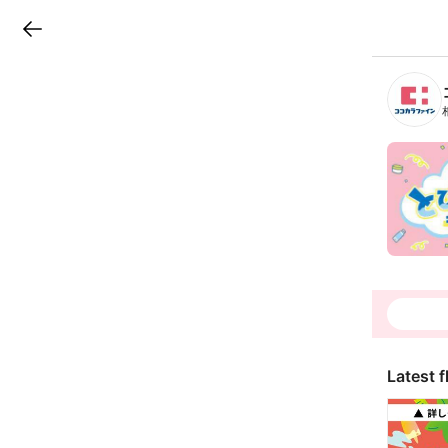
LINEチラシ
B
r
a
n
c
h
T
o
p
Latest f