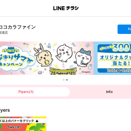
ココカラファイン
s
F
e
相浦店
t
f
o
l
l
o
w
Flyers
(
1
)
Info
lyers