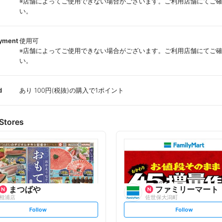
※店舗によってご使用できない場合がございます。ご利用店舗にてご
い。
ayment
使用可
※店舗によってご使用できない場合がございます。ご利用店舗にてご
い。
d
あり 100円(税抜)の購入で1ポイント
Stores
まつばや
ファミリーマート
相浦店
佐世保大潟町
s
s
Follow
Follow
e
e
t
t