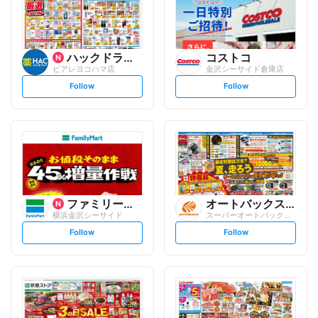
ハックドラッグ
コストコ
ビアレヨコハマ店
金沢シーサイド倉庫店
s
s
Follow
Follow
e
e
t
t
f
f
o
o
l
l
l
l
o
o
w
w
ファミリーマート
オートバックスグループ
横浜金沢シーサイド
スーパーオートバックス 横浜ベイサイド店
s
s
Follow
Follow
e
e
t
t
f
f
o
o
l
l
l
l
o
o
w
w