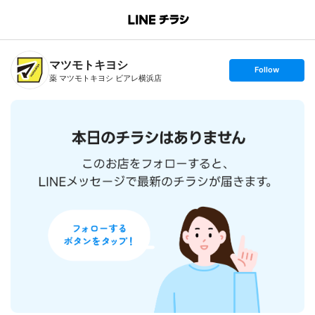
B
r
a
n
マツモトキヨシ
c
s
Follow
h
e
薬 マツモトキヨシ ビアレ横浜店
T
t
o
f
p
o
l
l
o
w