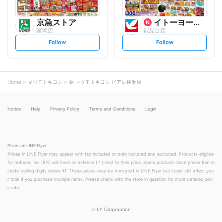
京急ストア
イトーヨーカ堂
富岡店
能見台店
s
s
Follow
Follow
e
e
t
t
f
f
o
o
l
l
l
l
o
o
Home
マツモトキヨシ
薬 マツモトキヨシ ビアレ横浜店
w
w
Notice
Help
Privacy Policy
Terms and Conditions
Login
Prices in LINE Flyer
Prices in LINE Flyer may appear with tax included or both included and excluded. Products eligible
for reduced tax (8%) will have an asterisk (＊) next to their price. Some products have prices that in
clude trailing digits below ¥1. These prices may be truncated in LINE Flyer but could still affect you
r total if you purchase multiple items. Please check with the store in question for more detailed pric
e info.
©
LY Corporation