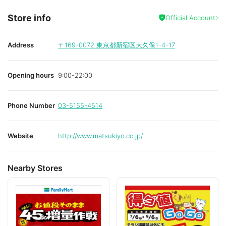
Store info
Official Account
Address
〒169-0072
東京都新宿区大久保1-4-17
Opening hours
9:00-22:00
Phone Number
03-5155-4514
Website
http://www.matsukiyo.co.jp/
Nearby Stores