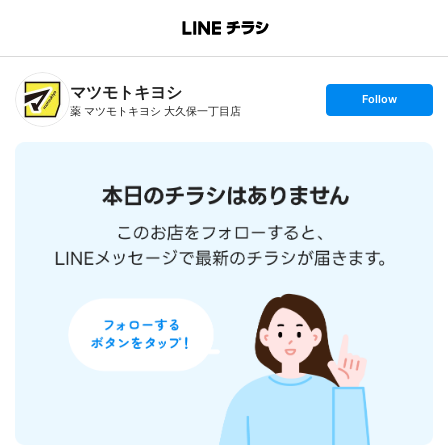
B
r
a
n
マツモトキヨシ
c
s
Follow
h
e
薬 マツモトキヨシ 大久保一丁目店
T
t
o
f
p
o
l
l
o
w