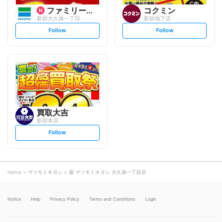
ファミリーマート
コクミン
新宿大久保一丁目
新宿地下店
s
s
Follow
Follow
e
e
t
t
f
f
o
o
l
l
l
l
o
o
w
w
買取大吉
新宿本店
s
Follow
e
t
f
o
l
l
o
Home
マツモトキヨシ
薬 マツモトキヨシ 大久保一丁目店
w
Notice
Help
Privacy Policy
Terms and Conditions
Login