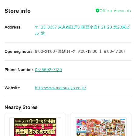
Store info
Official Account
Address
〒133-0057
東京都江戸川区西小岩1-21-20 第20東ビ
ル1階
Opening hours
9:00-21:00 (調剤:月-金 9:00-19:00 土 9:00-17:00)
Phone Number
03-5693-7180
Website
http://www.matsukiyo.co.jp/
Nearby Stores