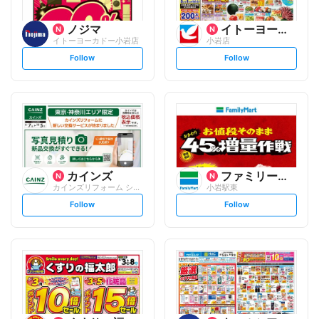
ノジマ
イトーヨーカ堂
イトーヨーカドー小岩店
小岩店
s
s
Follow
Follow
e
e
t
t
f
f
o
o
l
l
l
l
o
o
w
w
カインズ
ファミリーマート
カインズリフォーム シャポー小岩店
小岩駅東
s
s
Follow
Follow
e
e
t
t
f
f
o
o
l
l
l
l
o
o
w
w