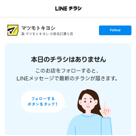
B
r
a
n
マツモトキヨシ
c
s
Follow
h
e
薬 マツモトキヨシ 小岩北口通り店
T
t
o
f
p
o
l
l
o
w