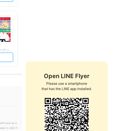
コジマ×ビックカメラ フルルガーデン八千...
Open LINE Flyer
Please use a smartphone

that has the LINE app installed.
will have an a
ated in LINE Fl