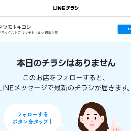
マツモトキヨシ
s
F
e
ドラッグストア マツモトキヨシ 勝田台店
t
f
o
l
l
o
w