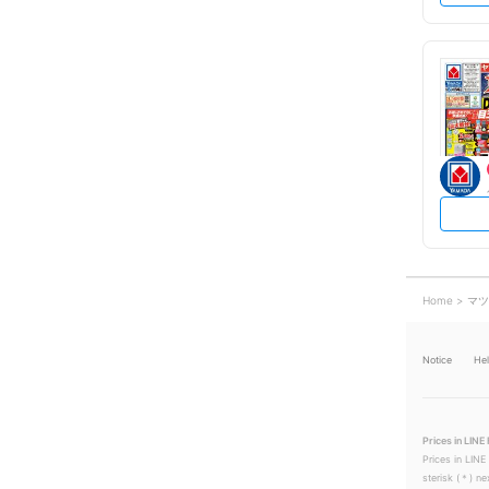
Home
マツ
Notice
He
Prices in LINE 
Prices in LINE
sterisk (＊) ne