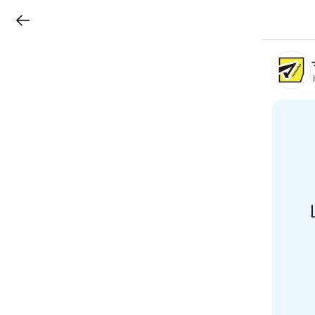
LINEチラシ
B
r
a
n
c
h
T
o
p