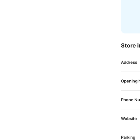
Store i
Address
Opening 
Phone N
Website
Parking