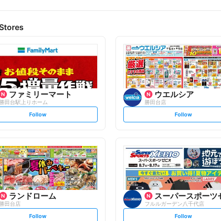
Stores
ファミリーマート
ウエルシア
勝田台駅上りホーム
勝田台店
s
s
Follow
Follow
e
e
t
t
f
f
o
o
l
l
l
l
o
o
w
w
ランドローム
スーパースポーツ
勝田台店
フルルガーデン八千代店
s
s
Follow
Follow
e
e