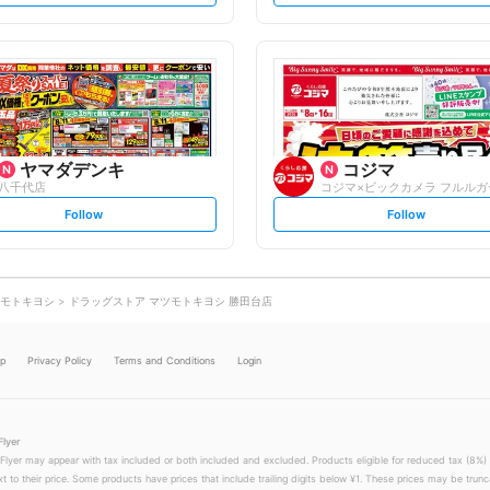
t
t
f
f
o
o
l
l
l
l
o
o
w
w
ヤマダデンキ
コジマ
八千代店
s
s
Follow
Follow
e
e
t
t
f
f
o
o
l
l
l
l
o
o
モトキヨシ
ドラッグストア マツモトキヨシ 勝田台店
w
w
lp
Privacy Policy
Terms and Conditions
Login
Flyer
 Flyer may appear with tax included or both included and excluded. Products eligible for reduced tax (8%) 
xt to their price. Some products have prices that include trailing digits below ¥1. These prices may be trunc