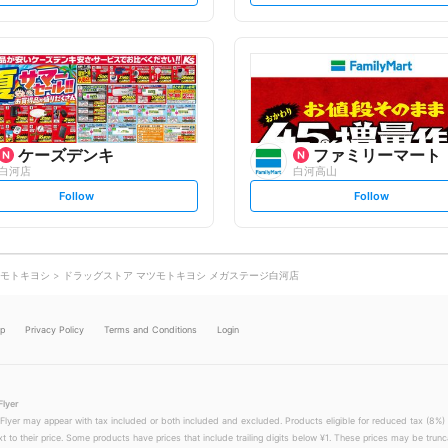
t
t
f
f
o
o
l
l
l
l
o
o
w
w
ケーズデンキ
ファミリーマート
白河店
白河高山
s
s
Follow
Follow
e
e
t
t
f
f
o
o
l
l
l
l
o
o
モトキヨシ
ドラッグストア マツモトキヨシ メガステージ白河店
w
w
lp
Privacy Policy
Terms and Conditions
Login
Flyer
 Flyer may appear with tax included or both included and excluded. Products eligible for reduced tax (8%) 
xt to their price. Some products have prices that include trailing digits below ¥1. These prices may be trunc