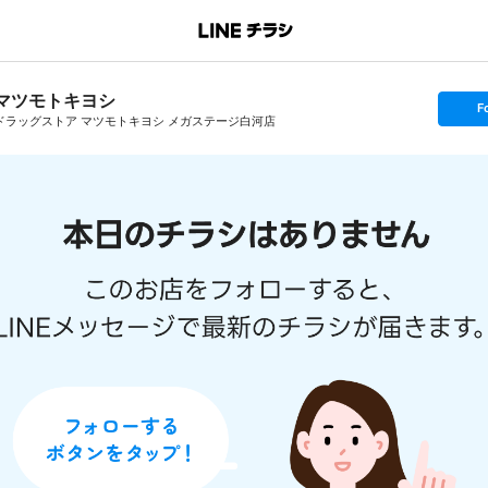
マツモトキヨシ
s
F
e
ドラッグストア マツモトキヨシ メガステージ白河店
t
f
o
l
l
o
w