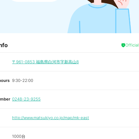
nfo
Officia
〒961-0853
福島県白河市字新高山8
hours
9:30-22:00
umber
0248-23-9255
http://www.matsukiyo.co.jp/map/mk-east
1000台