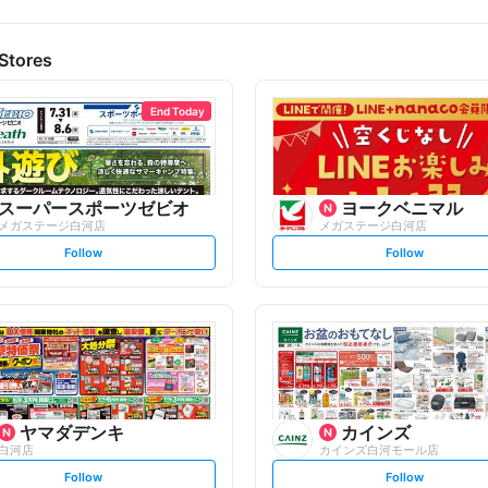
Stores
End Today
スーパースポーツゼビオ
ヨークベニマル
メガステージ白河店
メガステージ白河店
s
s
Follow
Follow
e
e
t
t
f
f
o
o
l
l
l
l
o
o
w
w
ヤマダデンキ
カインズ
白河店
カインズ白河モール店
s
s
Follow
Follow
e
e