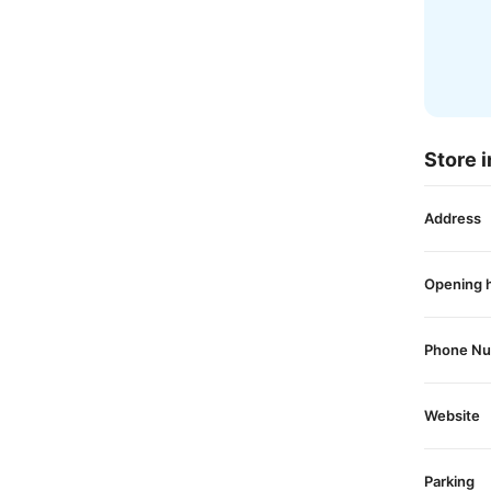
Store i
Address
Opening 
Phone N
Website
Parking