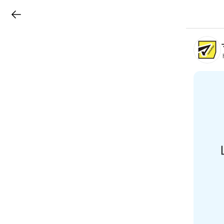
LINEチラシ
B
r
a
n
c
h
T
o
p