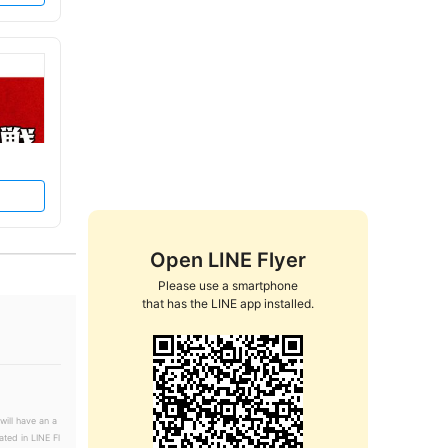
Open LINE Flyer
Please use a smartphone

that has the LINE app installed.
will have an a
ated in LINE Fl