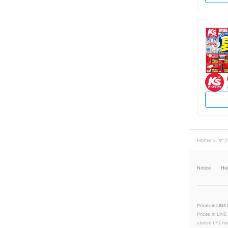
Home
マツ
Notice
He
Prices in LINE 
Prices in LINE
sterisk (＊) ne