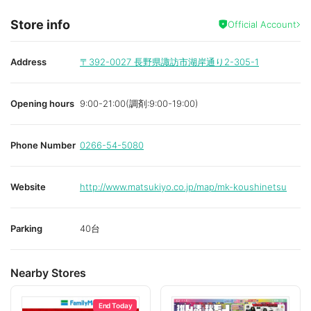
Store info
Official Account
Address
〒392-0027
長野県諏訪市湖岸通り2-305-1
Opening hours
9:00-21:00(調剤:9:00-19:00)
Phone Number
0266-54-5080
Website
http://www.matsukiyo.co.jp/map/mk-koushinetsu
Parking
40台
Nearby Stores
End Today