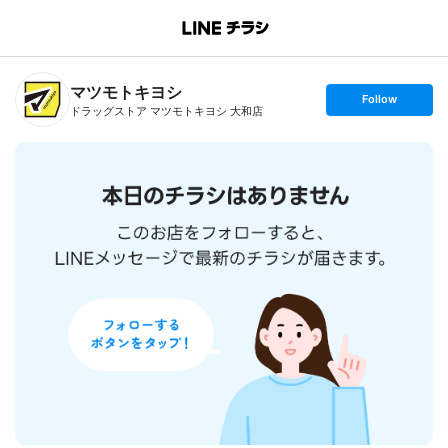
B
r
a
n
マツモトキヨシ
c
s
Follow
h
e
ドラッグストア マツモトキヨシ 大和店
T
t
o
f
p
o
l
l
o
w