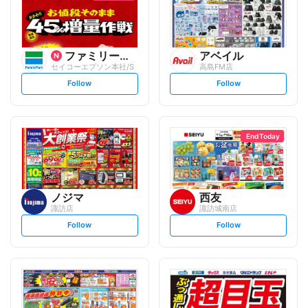
ファミリーマート
アベイル
セイコーエプソン本社/S
高島FM店
s
s
Follow
Follow
e
e
t
t
f
f
o
o
l
l
l
l
o
o
End Today
w
w
ノジマ
西友
諏訪店
諏訪城南店
s
s
Follow
Follow
e
e
t
t
f
f
o
o
l
l
l
l
o
o
w
w