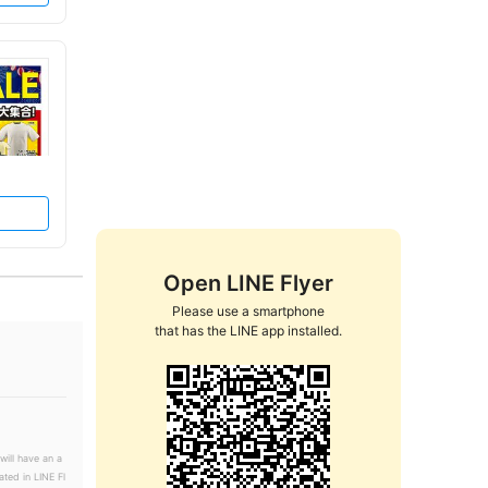
Open LINE Flyer
Please use a smartphone

that has the LINE app installed.
will have an a
ated in LINE Fl