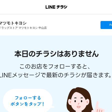
マツモトキヨシ
s
F
e
ドラッグストア マツモトキヨシ 中山店
t
f
o
l
l
o
w