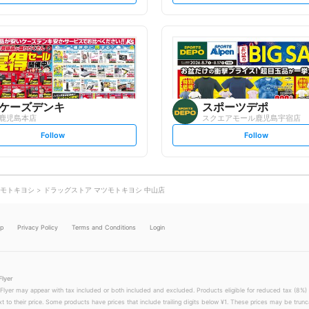
t
t
f
f
o
o
l
l
l
l
o
o
w
w
ケーズデンキ
スポーツデポ
鹿児島本店
スクエアモール鹿児島宇宿店
s
s
Follow
Follow
e
e
t
t
f
f
o
o
l
l
l
l
o
o
モトキヨシ
ドラッグストア マツモトキヨシ 中山店
w
w
lp
Privacy Policy
Terms and Conditions
Login
Flyer
 Flyer may appear with tax included or both included and excluded. Products eligible for reduced tax (8%) 
xt to their price. Some products have prices that include trailing digits below ¥1. These prices may be trunc