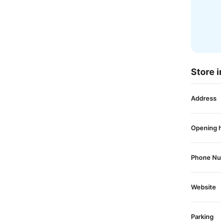
Store i
Address
Opening 
Phone N
Website
Parking