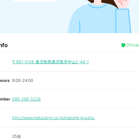
nfo
Officia
〒891-0108
鹿児島県鹿児島市中山2-44-1
hours
9:00-24:00
umber
099-266-5228
http://www.matsukiyo.co.jp/map/mk-kyushu
25台