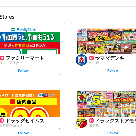
Stores
ファミリーマート
ヤマダデンキ
桜ヶ丘五丁目
谷山店
s
s
Follow
Follow
e
e
t
t
f
f
o
o
l
l
l
l
o
o
w
w
ドラッグセイムス
ドラッグストアモ
鹿児島皇徳寺店
東開店
s
s
Follow
Follow
e
e