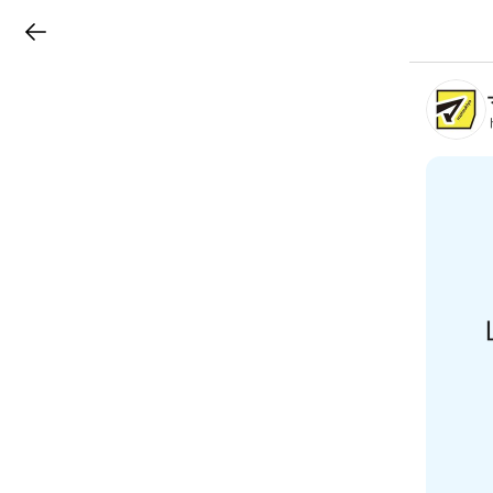
LINEチラシ
B
r
a
n
c
h
T
o
p