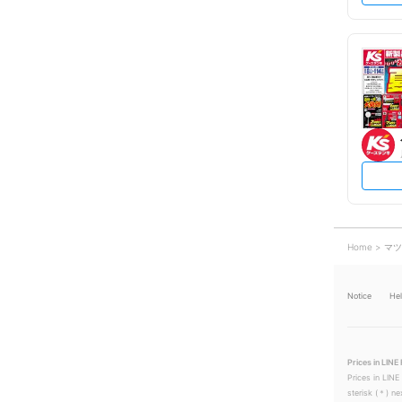
Home
マツ
Notice
He
Prices in LINE 
Prices in LINE
sterisk (＊) ne