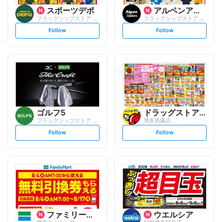
スポーツデポ
アルペンアウトドアーズ
フラッグシップストア キャナルシティ博多...
フラッグシップストア キャナルシティ博多...
s
s
Follow
Follow
e
e
t
t
f
f
o
o
l
l
l
l
o
o
w
w
ゴルフ5
ドラッグストアモリ
フラッグシップストア キャナルシティ博多...
博多祇園店
s
s
Follow
Follow
e
e
t
t
f
f
o
o
l
l
l
l
o
o
w
w
ファミリーマート
ウエルシア