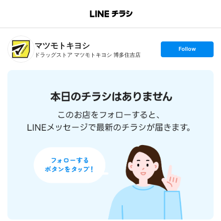
B
r
a
n
マツモトキヨシ
c
s
Follow
h
e
ドラッグストア マツモトキヨシ 博多住吉店
T
t
o
f
p
o
l
l
o
w