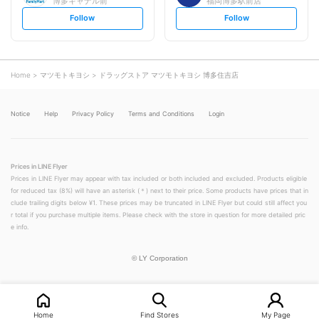
博多キャナル前
福岡博多駅前店
s
s
Follow
Follow
e
e
t
t
f
f
o
o
l
l
l
l
o
o
Home
マツモトキヨシ
ドラッグストア マツモトキヨシ 博多住吉店
w
w
Notice
Help
Privacy Policy
Terms and Conditions
Login
Prices in LINE Flyer
Prices in LINE Flyer may appear with tax included or both included and excluded. Products eligible
for reduced tax (8%) will have an asterisk (＊) next to their price. Some products have prices that in
clude trailing digits below ¥1. These prices may be truncated in LINE Flyer but could still affect you
r total if you purchase multiple items. Please check with the store in question for more detailed pric
e info.
©
LY Corporation
Home
Find Stores
My Page