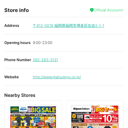
Store info
Official Account
Address
〒812-0018
福岡県福岡市博多区住吉2-1-1
Opening hours
9:00-23:00
Phone Number
092-283-3131
Website
http://www.matsukiyo.co.jp/
Nearby Stores