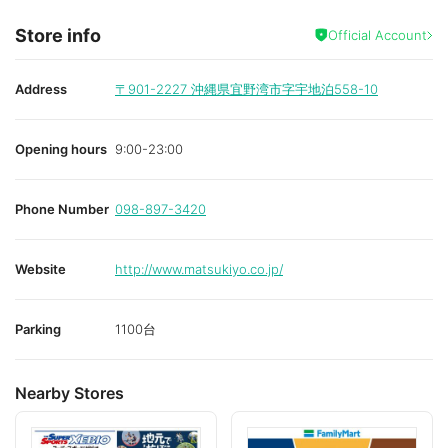
Store info
Official Account
Address
〒901-2227
沖縄県宜野湾市字宇地泊558-10
Opening hours
9:00-23:00
Phone Number
098-897-3420
Website
http://www.matsukiyo.co.jp/
Parking
1100台
Nearby Stores