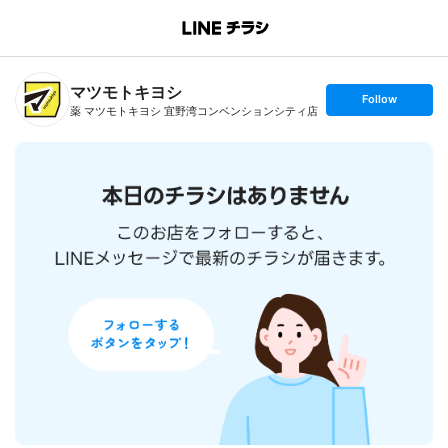
B
r
a
n
マツモトキヨシ
c
s
Follow
h
e
薬 マツモトキヨシ 宜野湾コンベンションシティ店
T
t
o
f
p
o
l
l
o
w