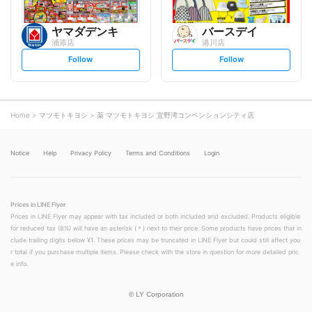
ヤマダデンキ
バースデイ
浦添店
港川店
s
s
Follow
Follow
e
e
t
t
f
f
o
o
l
l
l
l
o
o
Home
マツモトキヨシ
薬 マツモトキヨシ 宜野湾コンベンションシティ店
w
w
Notice
Help
Privacy Policy
Terms and Conditions
Login
Prices in LINE Flyer
Prices in LINE Flyer may appear with tax included or both included and excluded. Products eligible
for reduced tax (8%) will have an asterisk (＊) next to their price. Some products have prices that in
clude trailing digits below ¥1. These prices may be truncated in LINE Flyer but could still affect you
r total if you purchase multiple items. Please check with the store in question for more detailed pric
e info.
©
LY Corporation