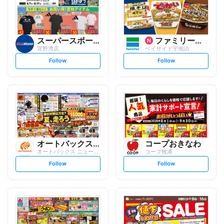
スーパースポーツゼビオ
ファミリーマート
宜野湾店
ベイサイド宇地泊
s
s
Follow
Follow
e
e
t
t
f
f
o
o
l
l
l
l
o
o
w
w
オートバックスグループ
コープおきなわ
オートバックス ニューマチナト店
コープ牧港
s
s
Follow
Follow
e
e
t
t
f
f
o
o
l
l
l
l
o
o
w
w