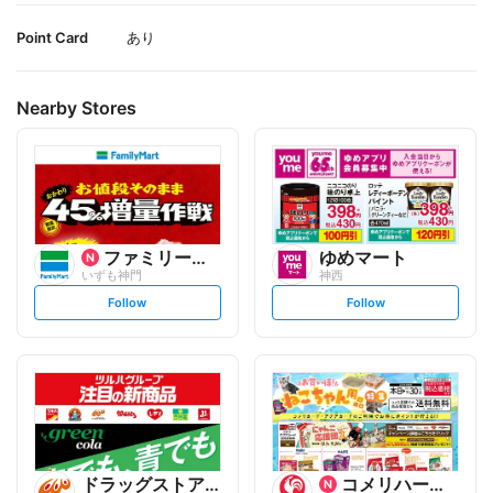
Point Card
あり
Nearby Stores
ファミリーマート
ゆめマート
いずも神門
神西
s
s
Follow
Follow
e
e
t
t
f
f
o
o
l
l
l
l
o
o
w
w
ドラッグストアウェルネス
コメリハード&グリーン