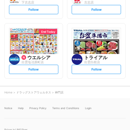
下古志店
古志店
s
s
Follow
Follow
e
e
t
t
f
f
o
o
l
l
l
l
o
o
End Today
w
w
ウエルシア
トライアル
出雲塩冶原町店
出雲白枝店
s
s
Follow
Follow
e
e
t
t
f
f
o
o
l
l
l
l
o
o
Home
ドラッグストアウェルネス
神門店
w
w
Notice
Help
Privacy Policy
Terms and Conditions
Login
Prices in LINE Flyer