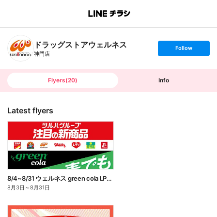
B
r
a
n
ドラッグストアウェルネス
c
s
Follow
h
e
神門店
T
t
o
f
p
o
l
l
Flyers
(
20
)
Info
o
w
Latest flyers
8/4~8/31 ウェルネス green cola LP企画
8月3日
～
8月31日