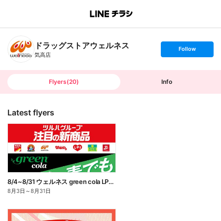
B
r
a
n
ドラッグストアウェルネス
c
s
Follow
h
e
気高店
T
t
o
f
p
o
l
l
Flyers
(
20
)
Info
o
w
Latest flyers
8/4~8/31 ウェルネス green cola LP企画
8月3日
～
8月31日