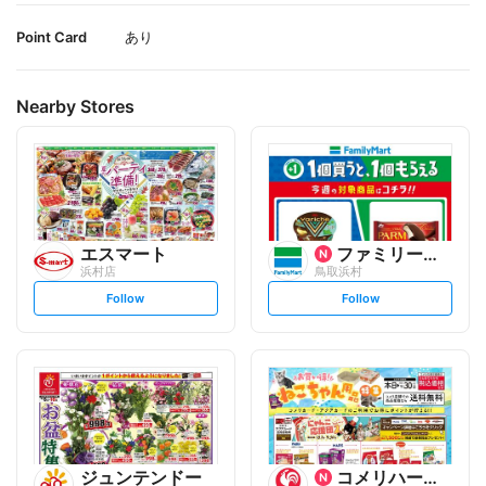
Point Card
あり
Nearby Stores
エスマート
ファミリーマート
浜村店
鳥取浜村
s
s
Follow
Follow
e
e
t
t
f
f
o
o
l
l
l
l
o
o
w
w
ジュンテンドー
コメリハード&グリーン