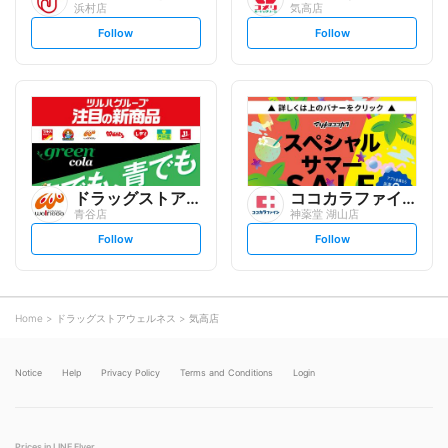
浜村店
気高店
s
s
Follow
Follow
e
e
t
t
f
f
o
o
l
l
l
l
o
o
w
w
ドラッグストアウェルネス
ココカラファイン
青谷店
神薬堂 湖山店
s
s
Follow
Follow
e
e
t
t
f
f
o
o
l
l
l
l
o
o
Home
ドラッグストアウェルネス
気高店
w
w
Notice
Help
Privacy Policy
Terms and Conditions
Login
Prices in LINE Flyer