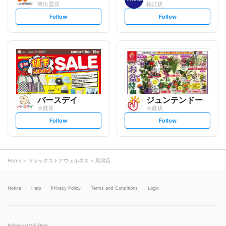
東出雲店
松江店
s
s
Follow
Follow
e
e
t
t
f
f
o
o
l
l
l
l
o
o
w
w
バースデイ
ジュンテンドー
大庭店
大庭店
s
s
Follow
Follow
e
e
t
t
f
f
o
o
l
l
l
l
o
o
Home
ドラッグストアウェルネス
馬潟店
w
w
Notice
Help
Privacy Policy
Terms and Conditions
Login
Prices in LINE Flyer