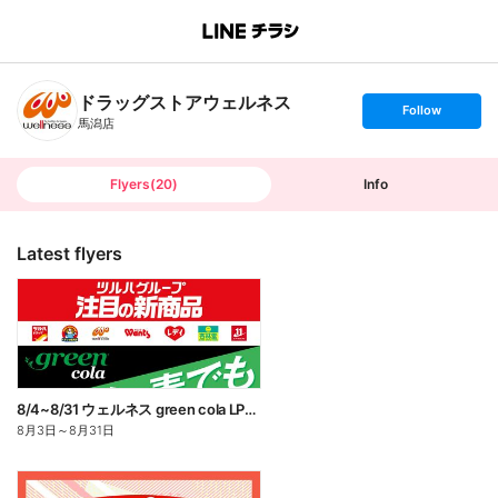
B
r
a
n
ドラッグストアウェルネス
c
s
Follow
h
e
馬潟店
T
t
o
f
p
o
l
l
Flyers
(
20
)
Info
o
w
Latest flyers
8/4~8/31 ウェルネス green cola LP企画
8月3日
～
8月31日