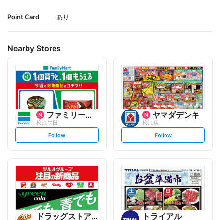
Point Card
あり
Nearby Stores
ファミリーマート
ヤマダデンキ
松江矢田
松江店
s
s
Follow
Follow
e
e
t
t
f
f
o
o
l
l
l
l
o
o
w
w
ドラッグストアウェルネス
トライアル