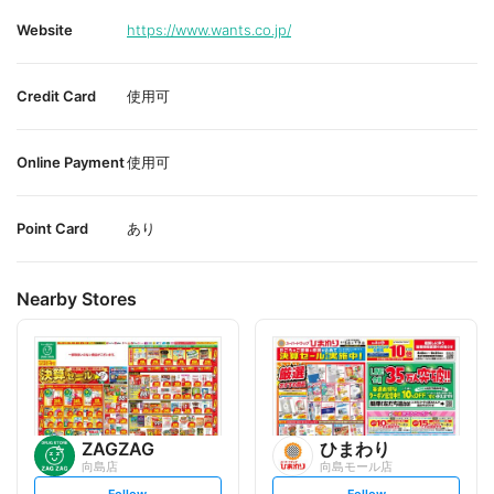
Website
https://www.wants.co.jp/
Credit Card
使用可
Online Payment
使用可
Point Card
あり
Nearby Stores
ZAGZAG
ひまわり
向島店
向島モール店
s
s
Follow
Follow