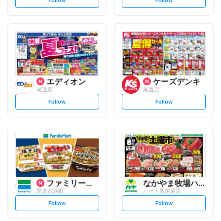
e
e
t
t
f
f
o
o
l
l
l
l
o
o
w
w
エディオン
ケーズデンキ
尾道店
尾道店
s
s
Follow
Follow
e
e
t
t
f
f
o
o
l
l
l
l
o
o
w
w
ファミリーマート
なかやま牧場ハート
尾道古浜町
ハート新尾道店
s
s
Follow
Follow
e
e
t
t
f
f