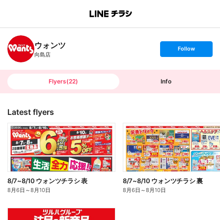
B
r
a
n
ウォンツ
c
s
Follow
h
e
向島店
T
t
o
f
p
o
l
l
Flyers
(
22
)
Info
o
w
Latest flyers
8/7~8/10 ウォンツチラシ 表
8/7~8/10 ウォンツチラシ 裏
8月6日
～
8月10日
8月6日
～
8月10日