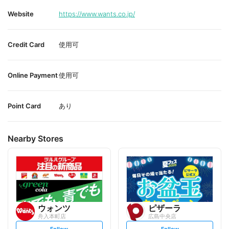
Website
https://www.wants.co.jp/
Credit Card
使用可
Online Payment
使用可
Point Card
あり
Nearby Stores
ウォンツ
ピザーラ
舟入本町店
広島中央店
s
s
Follow
Follow