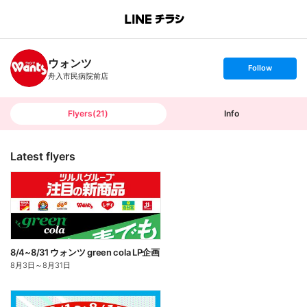
B
r
a
n
ウォンツ
c
s
Follow
h
e
舟入市民病院前店
T
t
o
f
p
o
l
l
Flyers
(
21
)
Info
o
w
Latest flyers
8/4~8/31 ウォンツ green cola LP企画
8月3日
～
8月31日