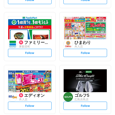
e
e
t
t
f
f
o
o
l
l
l
l
o
o
w
w
ファミリーマート
ひまわり
東観音町
舟入店
s
s
Follow
Follow
e
e
t
t
f
f
o
o
l
l
l
l
o
o
w
w
エディオン
ゴルフ5
舟入店
広島吉島店
s
s
Follow
Follow
e
e
t
t
f
f