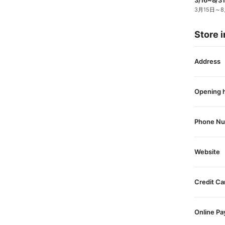
3月15日
～
8
Store i
Address
Opening 
Phone N
Website
Credit Ca
Online P