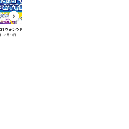
t
x
e
n
7/1~8/31 ウォンツ P&Gヒーロー大集合キャンペーン企画ー3
日
～
8月31日