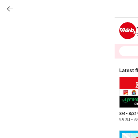
LINEチラシ
B
r
a
n
c
h
T
o
p
Latest f
8/4~8/31
8月3日
～
8