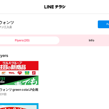
ウォンツ
s
F
e
フジ三入店
t
f
o
l
l
Flyers
(
20
)
Info
o
w
lyers
 ウォンツ green cola LP企画
月31日