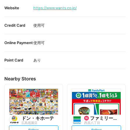
Website
https://www.wants.co.jp/
Credit Card
使用可
Online Payment
使用可
Point Card
あり
Nearby Stores
ドン・キホーテ
ファミリーマート
広島祗園店
西原八丁目
s
s
Follow
Follow