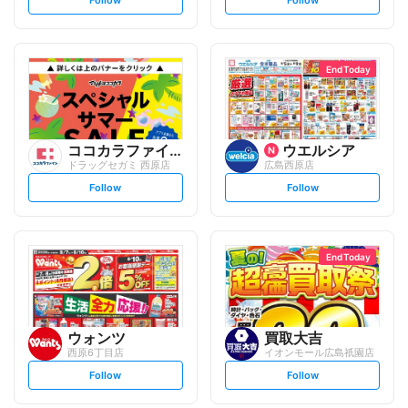
e
e
t
t
f
f
o
o
l
l
l
l
o
o
End Today
w
w
ココカラファイン
ウエルシア
ドラッグセガミ 西原店
広島西原店
s
s
Follow
Follow
e
e
t
t
f
f
o
o
l
l
l
l
o
o
End Today
w
w
ウォンツ
買取大吉
西原6丁目店
イオンモール広島祇園店
s
s
Follow
Follow
e
e
t
t
f
f