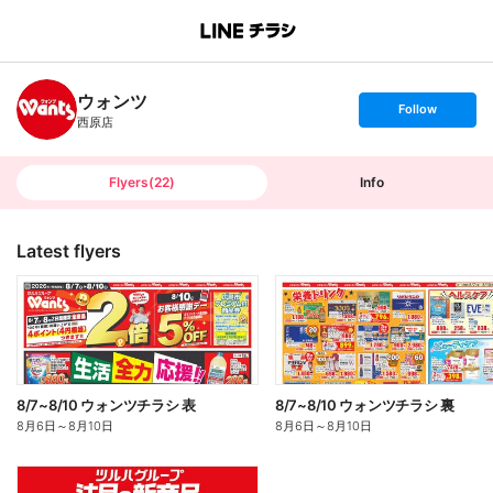
B
r
a
n
ウォンツ
c
s
Follow
h
e
西原店
T
t
o
f
p
o
l
l
Flyers
(
22
)
Info
o
w
Latest flyers
8/7~8/10 ウォンツチラシ 表
8/7~8/10 ウォンツチラシ 裏
8月6日
～
8月10日
8月6日
～
8月10日