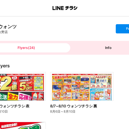
ウォンツ
s
F
e
大野店
t
f
o
l
l
Flyers
(
24
)
Info
o
w
lyers
10 ウォンツチラシ 表
8/7~8/10 ウォンツチラシ 裏
月10日
8月6日
～
8月10日