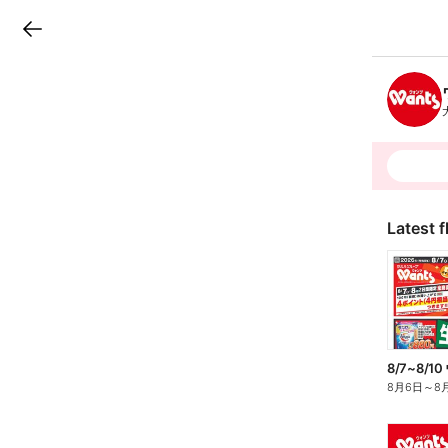
LINEチラシ
B
r
a
n
c
h
T
o
p
Latest f
8/7~8/
8月6日
～
8