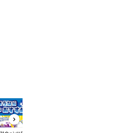
t
x
e
n