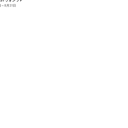
7/1~8/31 ウォンツ P&Gヒーロー大集合キャンペーン企画ー3
日
～
8月31日