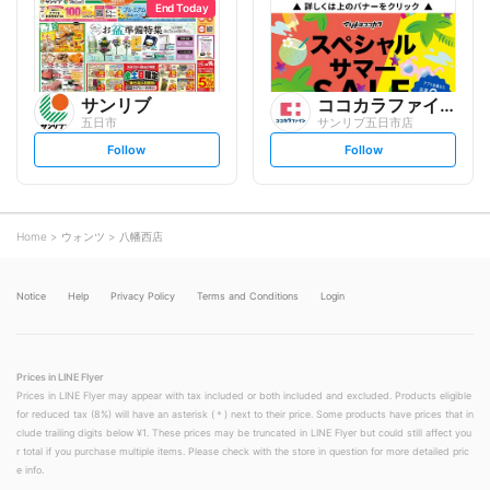
o
o
End Today
w
w
サンリブ
ココカラファイン
五日市
サンリブ五日市店
s
s
Follow
Follow
e
e
t
t
f
f
o
o
l
l
l
l
o
o
Home
ウォンツ
八幡西店
w
w
Notice
Help
Privacy Policy
Terms and Conditions
Login
Prices in LINE Flyer
Prices in LINE Flyer may appear with tax included or both included and excluded. Products eligible
for reduced tax (8%) will have an asterisk (＊) next to their price. Some products have prices that in
clude trailing digits below ¥1. These prices may be truncated in LINE Flyer but could still affect you
r total if you purchase multiple items. Please check with the store in question for more detailed pric
e info.