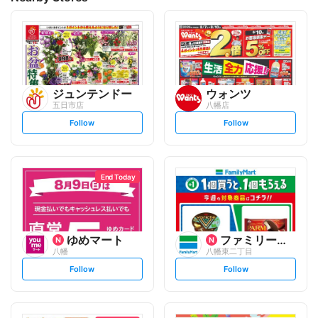
ジュンテンドー
ウォンツ
五日市店
八幡店
s
s
Follow
Follow
e
e
t
t
f
f
o
o
l
l
l
l
o
o
End Today
w
w
ゆめマート
ファミリーマート
八幡
八幡東二丁目
s
s
Follow
Follow
e
e
t
t
f
f
o
o
l
l
l
l