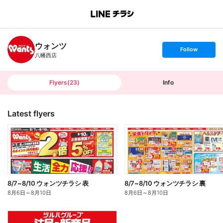
B
r
a
n
ウォンツ
c
s
Follow
h
e
八幡西店
T
t
o
f
p
o
l
l
Flyers
(
23
)
Info
o
w
Latest flyers
8/7~8/10 ウォンツチラシ 表
8/7~8/10 ウォンツチラシ 裏
8月6日
～
8月10日
8月6日
～
8月10日