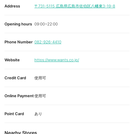
Address
〒731-5115
広島県広島市佐伯区八幡東3-19-8
Opening hours
09:00~22:00
Phone Number
082-926-4410
Website
https://www.wants.co.jp/
Credit Card
使用可
Online Payment
使用可
Point Card
あり
Nearby Stores