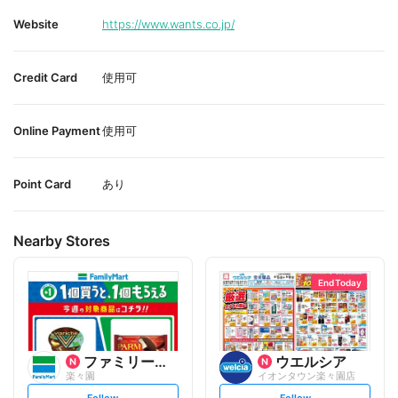
Website
https://www.wants.co.jp/
Credit Card
使用可
Online Payment
使用可
Point Card
あり
Nearby Stores
End Today
ファミリーマート
ウエルシア
楽々園
イオンタウン楽々園店
s
s
Follow
Follow