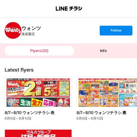
B
r
a
n
ウォンツ
c
s
Follow
h
e
海老園店
T
t
o
f
p
o
l
l
Flyers
(
22
)
Info
o
w
Latest flyers
8/7~8/10 ウォンツチラシ 表
8/7~8/10 ウォンツチラシ 裏
8月6日
～
8月10日
8月6日
～
8月10日