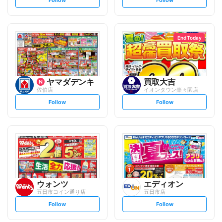
e
e
t
t
f
f
o
o
l
l
l
l
o
o
End Today
w
w
ヤマダデンキ
買取大吉
佐伯店
イオンタウン楽々園店
s
s
Follow
Follow
e
e
t
t
f
f
o
o
l
l
l
l
o
o
w
w
ウォンツ
エディオン
五日市コイン通り店
五日市店
s
s
Follow
Follow
e
e
t
t
f
f