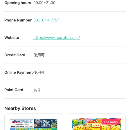
Opening hours
09:00~21:00
Phone Number
093-644-7757
Website
https://www.tsuruha.co.jp/
Credit Card
使用可
Online Payment
使用可
Point Card
あり
Nearby Stores
End Today