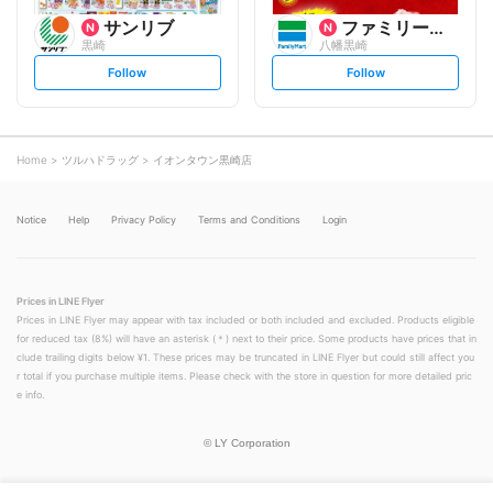
サンリブ
ファミリーマート
黒崎
八幡黒崎
s
s
Follow
Follow
e
e
t
t
f
f
o
o
l
l
l
l
o
o
Home
ツルハドラッグ
イオンタウン黒崎店
w
w
Notice
Help
Privacy Policy
Terms and Conditions
Login
Prices in LINE Flyer
Prices in LINE Flyer may appear with tax included or both included and excluded. Products eligible
for reduced tax (8%) will have an asterisk (＊) next to their price. Some products have prices that in
clude trailing digits below ¥1. These prices may be truncated in LINE Flyer but could still affect you
r total if you purchase multiple items. Please check with the store in question for more detailed pric
e info.
©
LY Corporation