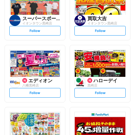
スーパースポーツゼビオ
買取大吉
イオンタウン黒崎店
イオンタウン黒崎店
s
s
Follow
Follow
e
e
t
t
f
f
o
o
l
l
l
l
o
o
w
w
エディオン
ハローデイ
八幡黒崎店
黒崎店
s
s
Follow
Follow
e
e
t
t
f
f
o
o
l
l
l
l
o
o
w
w