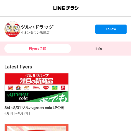
B
r
a
n
ツルハドラッグ
c
s
Follow
h
e
イオンタウン黒崎店
T
t
o
f
p
o
l
l
Flyers
(
18
)
Info
o
w
Latest flyers
8/4~8/31 ツルハ green cola LP企画
8月3日
～
8月31日