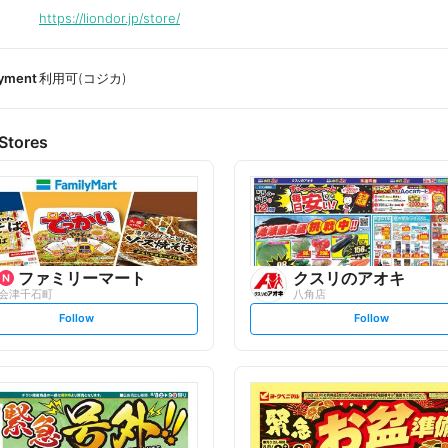
https://liondor.jp/store/
ayment
利用可(コジカ)
Stores
ファミリーマート
クスリのアオキ
会津千石町
八角店
s
s
Follow
Follow
e
e
t
t
f
f
o
o
l
l
l
l
o
o
w
w