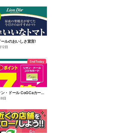
ールのおいしさ宣言!
月12日
End Today
明日はリオン・ドール CoGCaカードポイント7倍!
月8日