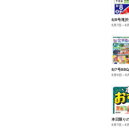
8/8号滝
8月7日
～
8
8/7号BB
8月6日
～
8
本日限りの
8月7日
～
8