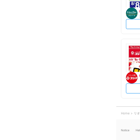
Home
リオ
Notice
He