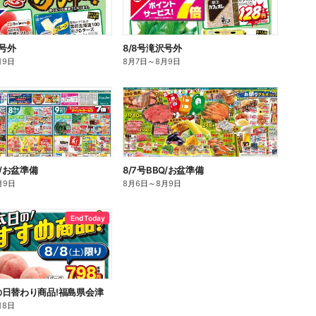
沢号外
8/8号滝沢号外
月9日
8月7日
～
8月9日
Q/お盆準備
8/7号BBQ/お盆準備
月9日
8月6日
～
8月9日
End Today
日替わり商品!福島県会津
月8日