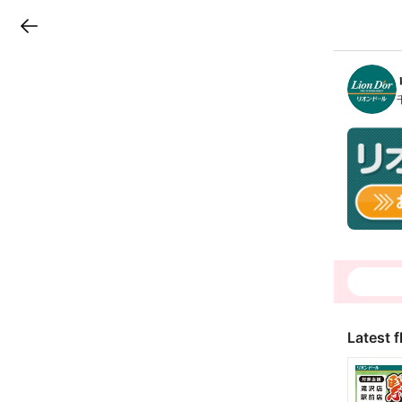
LINEチラシ
B
r
a
n
c
h
T
o
p
Latest f