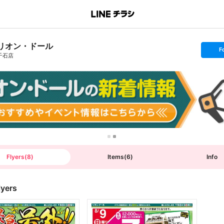
リオン・ドール
s
F
e
千石店
t
f
o
l
l
o
w
Flyers
(
8
)
Items
(
6
)
Info
lyers