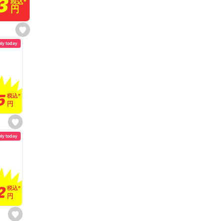
3
3
税込
税込
*
*
円
円
s
e
nly today
t
f
a
v
o
r
i
t
5
5
税込
税込
*
*
e
円
円
s
e
nly today
t
f
a
v
o
r
i
t
2
2
e
税込
税込
*
*
円
円
s