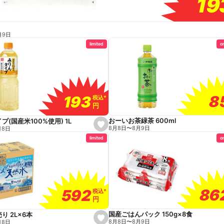
19
19
月9日
limited
o
8
8
193
193
税込
税込
*
*
円
円
おーいお茶緑茶 600ml
プ(国産米100%使用) 1L
s
8月8日
〜
8月9日
月8日
e
limited
o
t
f
a
v
o
r
i
t
86
86
592
592
e
税込
税込
*
*
円
円
国産ごはんパック 150g×8食
り 2L×6本
s
8月8日
〜
8月9日
月8日