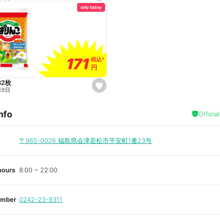
e
only today
t
f
a
v
o
r
i
t
171
171
e
税込
税込
*
*
円
円
32枚
s
月8日
e
t
f
nfo
a
Officia
v
o
r
i
〒965-0026
福島県会津若松市平安町1番23号
t
e
hours
8:00 ~ 22:00
umber
0242-23-9311