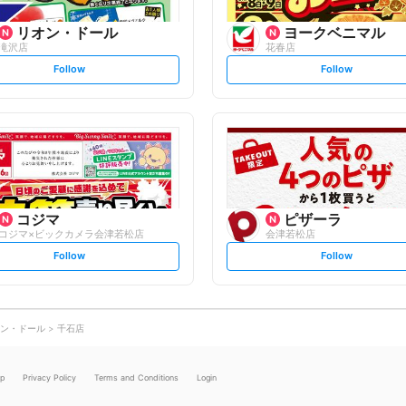
リオン・ドール
ヨークベニマル
滝沢店
花春店
s
s
Follow
Follow
e
e
t
t
f
f
o
o
l
l
l
l
o
o
w
w
コジマ
ピザーラ
コジマ×ビックカメラ会津若松店
会津若松店
s
s
Follow
Follow
e
e
t
t
f
f
o
o
l
l
l
l
o
o
ン・ドール
千石店
w
w
lp
Privacy Policy
Terms and Conditions
Login