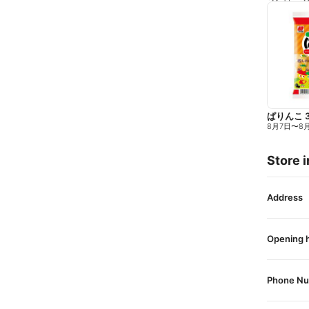
ぱりんこ 
8月7日
〜
8
Store i
Address
Opening 
Phone N