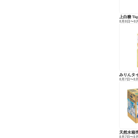
上白糖 1㎏
8月8日
〜
8
みりんタイ
8月7日
〜
8
天然水箱売
8月7日
〜
8