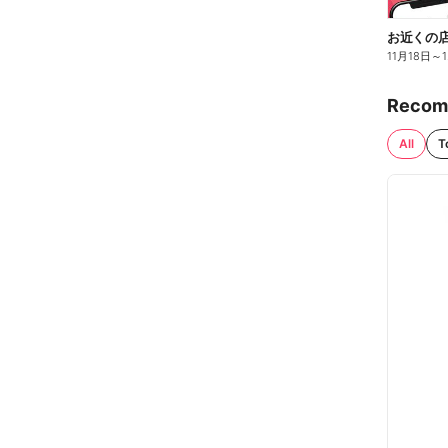
お近くの店
11月18日
～
Recom
All
T