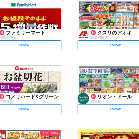
ファミリーマート
クスリのアオキ
福島西中央
福島野田店
s
s
Follow
Follow
e
e
t
t
f
f
o
o
l
l
l
l
o
o
w
w
コメリハード&グリーン
リオン・ドール
下野寺店
野田店
s
s
Follow
Follow
e
e
t
t
f
f
o
o
l
l
l
l
o
o
End Today
w
w