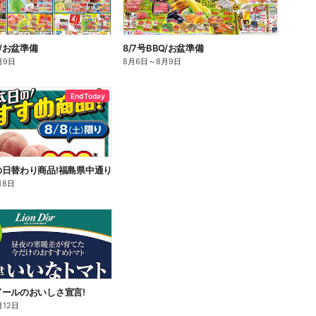
Q/お盆準備
8/7号BBQ/お盆準備
月9日
8月6日
～
8月9日
End Today
の日替わり商品!福島県中通り
月8日
ールのおいしさ宣言!
月12日