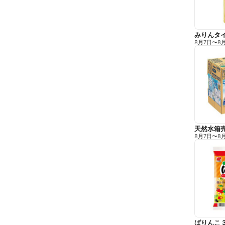
みりんタイ
8月7日
〜
8
天然水箱売
8月7日
〜
8
ぱりんこ 