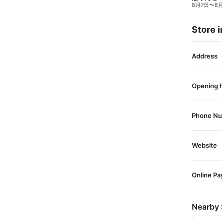
8月7日
〜
8
Store i
Address
Opening 
Phone N
Website
Online P
Nearby 