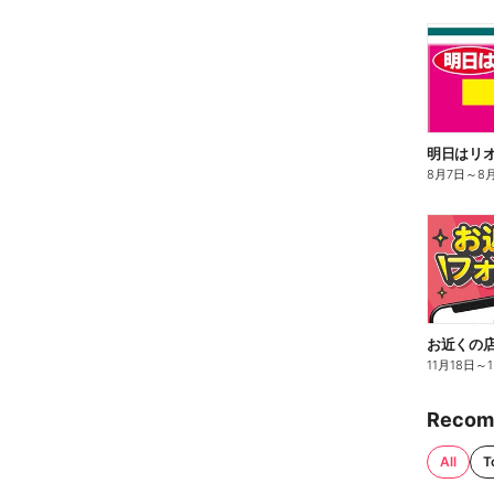
8月7日
～
8
お近くの店
11月18日
～
Recom
All
T