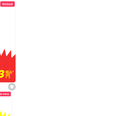
limited
3
3
税込
税込
*
*
円
円
s
e
nly today
t
f
a
v
o
r
i