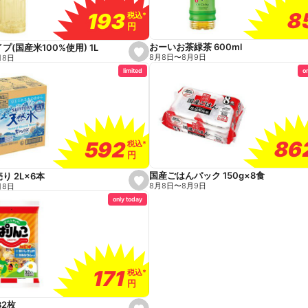
8
8
193
193
税込
税込
*
*
円
円
おーいお茶緑茶 600ml
プ(国産米100%使用) 1L
s
8月8日
〜
8月9日
月8日
e
limited
o
t
f
a
v
o
r
i
t
86
86
592
592
e
税込
税込
*
*
円
円
国産ごはんパック 150g×8食
り 2L×6本
s
8月8日
〜
8月9日
月8日
e
only today
t
f
a
v
o
r
i
t
171
171
e
税込
税込
*
*
円
円
32枚