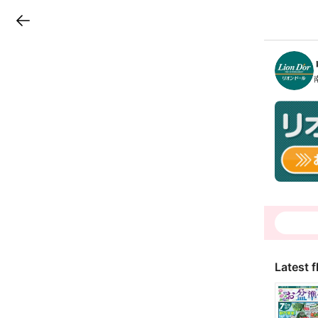
LINEチラシ
B
r
a
n
c
h
T
o
p
Latest f