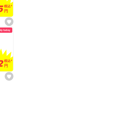
t
5
5
税込
税込
*
*
e
円
円
s
e
nly today
t
f
a
v
o
r
i
t
2
2
e
税込
税込
*
*
円
円
s
e
t
f
a
v
o
r
i
t
e