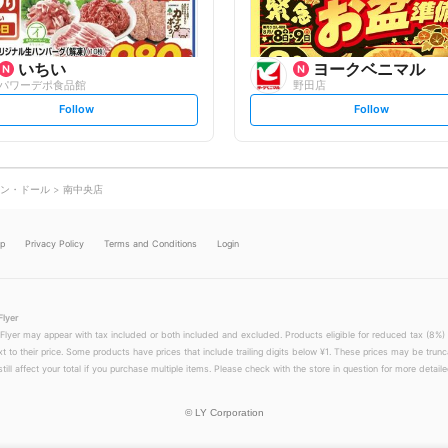
いちい
ヨークベニマル
パワーデポ食品館
野田店
s
s
Follow
Follow
e
e
t
t
f
f
o
o
l
l
l
l
o
o
ン・ドール
南中央店
w
w
lp
Privacy Policy
Terms and Conditions
Login
Flyer
 Flyer may appear with tax included or both included and excluded. Products eligible for reduced tax (8%) 
xt to their price. Some products have prices that include trailing digits below ¥1. These prices may be trunc
till affect your total if you purchase multiple items. Please check with the store in question for more detailed
©
LY Corporation