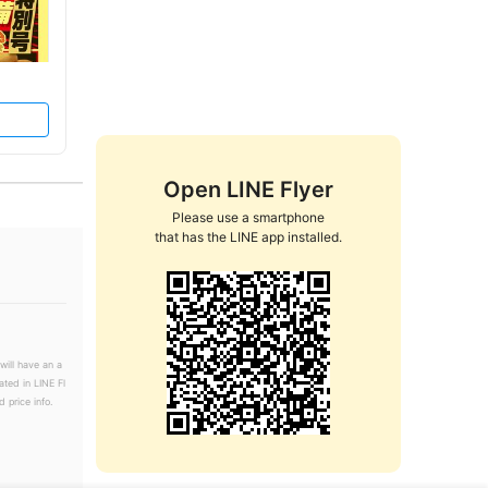
Open LINE Flyer
Please use a smartphone

that has the LINE app installed.
will have an a
ated in LINE Fl
 price info.