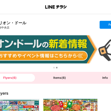
リオン・ドール
s
F
e
南中央店
t
f
o
l
l
o
w
Flyers
(
6
)
Items
(
6
)
Info
lyers