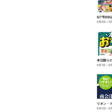
8/7号BB
8月6日
～
8
本日限り
8月7日
～
8
リオン・ド
8月5日
～
8