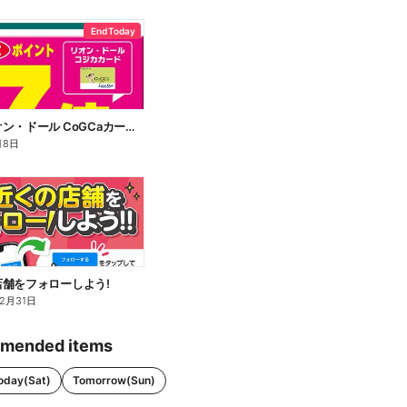
End Today
明日はリオン・ドール CoGCaカードポイント7倍!
月8日
舗をフォローしよう!
12月31日
mended items
oday(Sat)
Tomorrow(Sun)