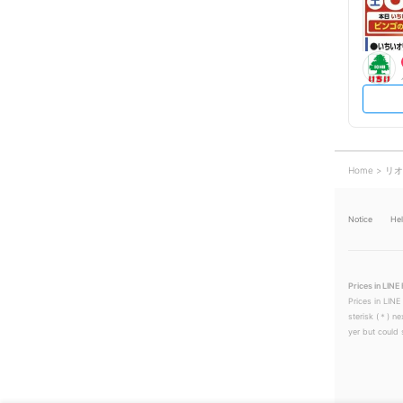
Home
リオ
Notice
He
Prices in LINE 
Prices in LINE
sterisk (＊) ne
yer but could s