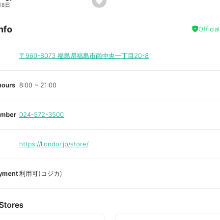
s
月8日
e
t
f
nfo
a
Officia
v
o
r
i
〒960-8073
福島県福島市南中央一丁目20-8
t
e
hours
8:00 ~ 21:00
umber
024-572-3500
https://liondor.jp/store/
ayment
利用可(コジカ)
Stores