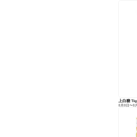
上白糖 1㎏
8月8日
〜
8