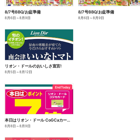
8/7号BBQ/お盆準備
8/7号BBQ/お盆準備
8月6日
～
8月9日
8月6日
～
8月9日
リオン・ドールのおいしさ宣言!
8月5日
～
8月12日
End Today
本日はリオン・ドール CoGCaカードポイント7倍!
8月8日
～
8月9日