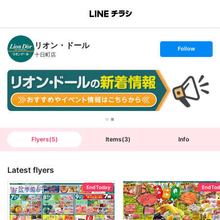
B
r
a
n
リオン・ドール
c
s
Follow
h
e
十日町店
T
t
o
f
p
o
l
l
o
w
Flyers
(
5
)
Items
(
3
)
Info
Latest flyers
End Today
End To