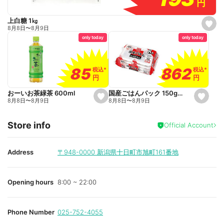
円
円
上白糖 1㎏
s
8月8日
〜
8月9日
e
only today
only today
t
f
a
v
o
862
862
85
85
税込
税込
*
*
税込
税込
*
*
r
円
円
円
円
i
t
e
国産ごはんパック 150g×8食
おーいお茶緑茶 600ml
s
s
8月8日
〜
8月9日
8月8日
〜
8月9日
e
e
t
t
f
f
Store info
a
a
Official Account
v
v
o
o
r
r
i
i
Address
〒948-0000
新潟県十日町市旭町161番地
t
t
e
e
Opening hours
8:00 ~ 22:00
Phone Number
025-752-4055