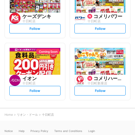
ケーズデンキ
コメリパワー
十日町店
十日町店
s
s
Follow
Follow
e
e
t
t
f
f
o
o
l
l
l
l
o
o
Coming Soon
w
w
イオン
コメリハード&グリーン
十日町店
十日町新座店
s
s
Follow
Follow
e
e
t
t
f
f
o
o
l
l
l
l
o
o
Home
リオン・ドール
十日町店
w
w
Notice
Help
Privacy Policy
Terms and Conditions
Login