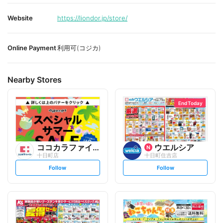
Website
https://liondor.jp/store/
Online Payment
利用可(コジカ)
Nearby Stores
End Today
ココカラファイン
ウエルシア
十日町店
十日町住吉店
s
s
Follow
Follow
e
e
t
t
f
f
o
o
l
l
l
l
o
o
w
w