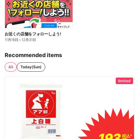
お近くの店舗をフォローしよう!
11月18日
～
12月31日
Recommended items
All
Today(Sun)
limited
193
193
税込
税込
*
*