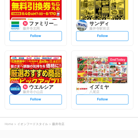
ファミリーマート
サンディ
藤井寺北岡
藤井寺駅前店
s
s
Follow
Follow
e
e
t
t
f
f
o
o
l
l
l
l
o
o
End Today
w
w
ウエルシア
イズミヤ
藤井寺小山店
八尾店
s
s
Follow
Follow
e
e
t
t
f
f
o
o
l
l
l
l
o
o
Home
イオンフードスタイル
藤井寺店
w
w