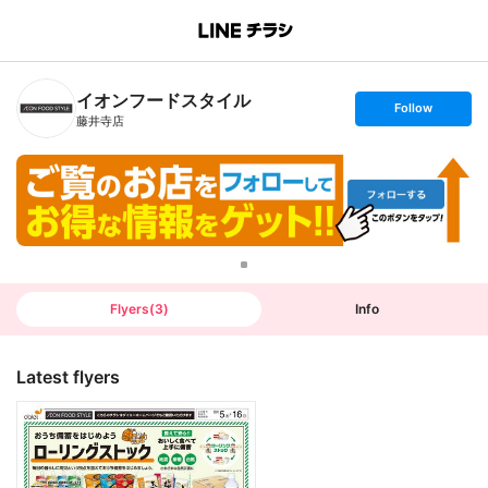
B
r
a
n
イオンフードスタイル
c
s
Follow
h
e
藤井寺店
T
t
o
f
p
o
l
l
o
w
Flyers
(
3
)
Info
Latest flyers