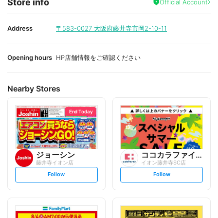
Store info
Official Account
Address
〒583-0027
大阪府藤井寺市岡2-10-11
Opening hours
HP店舗情報をご確認ください
Nearby Stores
End Today
ジョーシン
ココカラファイン
藤井寺イオン店
イオン藤井寺SC店
s
s
Follow
Follow
e
e
t
t
f
f
o
o
l
l
l
l
o
o
w
w