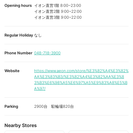
Opening hours
イオン直営1階 8:00~23:00
イオン直営2階 9:00~22:00
イオン直営3階 9:00~22:00
Regular Holiday
なし
Phone Number
048-718-3900
Website
https://www.aeon.com/store/%E3%82%A4%E3%82%
AA%E3%83%B3/%E3%82%A4%E3%82%AA%E3%8
3%B3%E6%98%A5%E6%97%A5%E9%83%A8%E5%B
A%97/
Parking
2900台 駐輪場820台
Nearby Stores