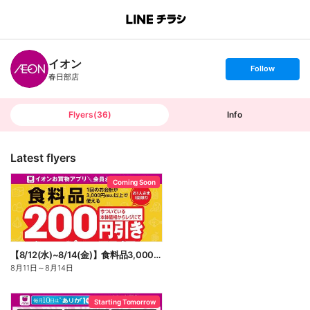
B
r
a
n
イオン
c
s
Follow
h
e
春日部店
T
t
o
f
p
o
l
l
Flyers
(
36
)
Info
o
w
Latest flyers
Coming Soon
【8/12(水)~8/14(金)】食料品3,000円(税込)以上200円引きクーポン配信!
8月11日
～
8月14日
Starting Tomorrow