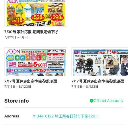
7/30号 家計応援!期間限定値下げ
7月29日
～
8月9日
7/17号 夏休み出産準備応援:表面
7/17号 夏休み出産準備応援:裏面
7月16日
～
8月23日
7月16日
～
8月23日
Store info
Official Account
Address
〒344-0122
埼玉県春日部市下柳420-1