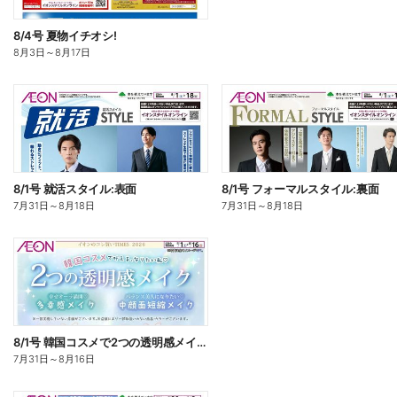
8/4号 夏物イチオシ!
8月3日
～
8月17日
8/1号 就活スタイル:表面
8/1号 フォーマルスタイル:裏面
7月31日
～
8月18日
7月31日
～
8月18日
8/1号 韓国コスメで2つの透明感メイク<コレ買いTIMES>
7月31日
～
8月16日