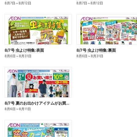
8月7日
～
8月12日
8月7日
～
8月12日
8/7号 虫よけ特集:表面
8/7号 虫よけ特集:裏面
8月6日
～
8月31日
8月6日
～
8月31日
8/7号 夏のお出かけアイテムがお買い得!<TVC>
8月6日
～
8月11日