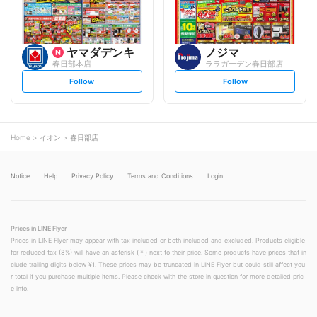
ヤマダデンキ
ノジマ
春日部本店
ララガーデン春日部店
s
s
Follow
Follow
e
e
t
t
f
f
o
o
l
l
l
l
o
o
Home
イオン
春日部店
w
w
Notice
Help
Privacy Policy
Terms and Conditions
Login
Prices in LINE Flyer
Prices in LINE Flyer may appear with tax included or both included and excluded. Products eligible
for reduced tax (8%) will have an asterisk (＊) next to their price. Some products have prices that in
clude trailing digits below ¥1. These prices may be truncated in LINE Flyer but could still affect you
r total if you purchase multiple items. Please check with the store in question for more detailed pric
e info.