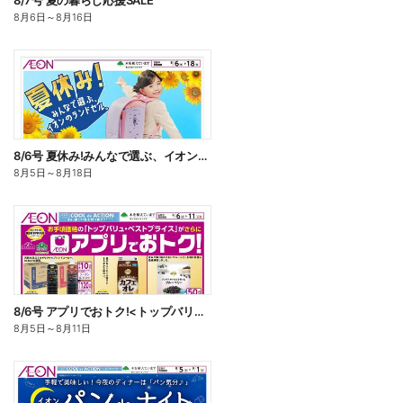
8/7号 夏の暮らし応援SALE
8月6日
～
8月16日
8/6号 夏休み!みんなで選ぶ、イオンのランドセル
8月5日
～
8月18日
8/6号 アプリでおトク!<トップバリュ・ベストプライス>
8月5日
～
8月11日