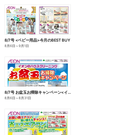
8/7号 <ベビー用品>今月のBEST BUY
8月6日
～
9月1日
8/7号 お盆玉お掃除キャンペーン<イオンのハウスクリーニング>
8月6日
～
8月31日