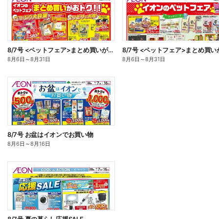
8/7号 <ペットフェア>まとめ買いがおトク!:表面
8月6日
～
8月31日
8月6日
～
8月31日
8/7号 お盆はイオンでお買い物
8月6日
～
8月16日