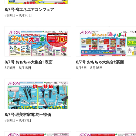
8/7号 省エネエアコンフェア
8月6日
～
8月20日
8/7号 おもちゃ大集合!:表面
8/7号 おもちゃ大集合!:裏面
8月6日
～
8月16日
8月6日
～
8月16日
8/7号 理美容家電 均一特価
8月6日
～
8月21日