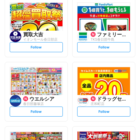
買取大吉
ファミリーマート
イオンモール春日部店
TKS春日部牛島
s
s
Follow
Follow
e
e
t
t
f
f
o
o
l
l
l
l
o
o
w
w
ウエルシア
ドラッグセイムス
春日部藤塚店
庄和町店
s
s
Follow
Follow
e
e
t
t
f
f
o
o
l
l
l
l
o
o
w
w