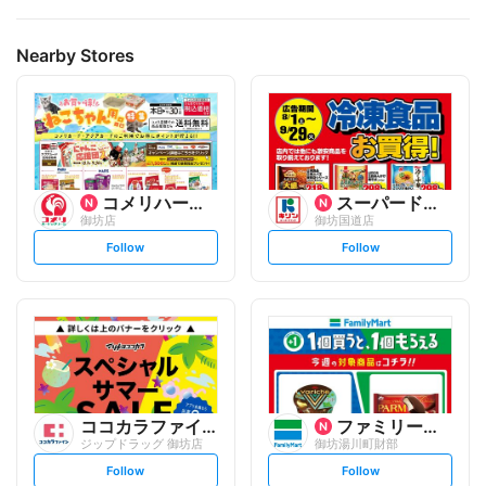
Nearby Stores
コメリハード&グリーン
スーパードラッグキリン
御坊店
御坊国道店
s
s
Follow
Follow
e
e
t
t
f
f
o
o
l
l
l
l
o
o
w
w
ココカラファイン
ファミリーマート
ジップドラッグ 御坊店
御坊湯川町財部
s
s
Follow
Follow
e
e