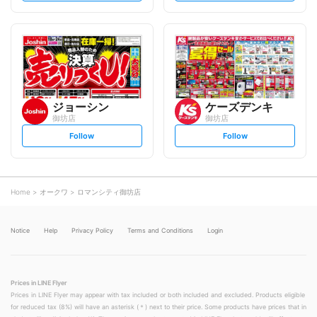
t
t
f
f
o
o
l
l
l
l
o
o
w
w
ジョーシン
ケーズデンキ
御坊店
御坊店
s
s
Follow
Follow
e
e
t
t
f
f
o
o
l
l
l
l
o
o
Home
オークワ
ロマンシティ御坊店
w
w
Notice
Help
Privacy Policy
Terms and Conditions
Login
Prices in LINE Flyer
Prices in LINE Flyer may appear with tax included or both included and excluded. Products eligible
for reduced tax (8%) will have an asterisk (＊) next to their price. Some products have prices that in