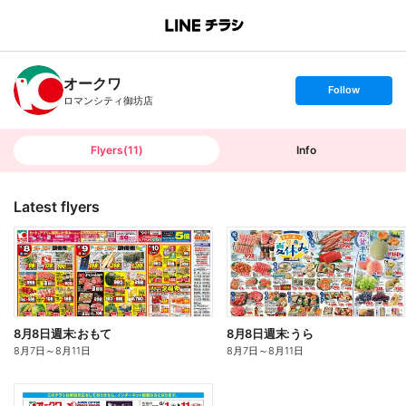
B
r
a
n
オークワ
c
s
Follow
h
e
ロマンシティ御坊店
T
t
o
f
p
o
l
l
Flyers
(
11
)
Info
o
w
Latest flyers
8月8日週末:おもて
8月8日週末:うら
8月7日
～
8月11日
8月7日
～
8月11日