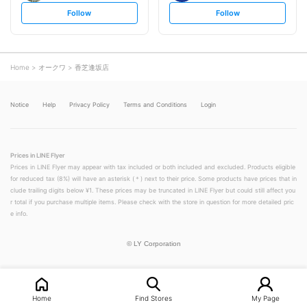
s
s
Follow
Follow
e
e
t
t
f
f
o
o
l
l
l
l
o
o
Home
オークワ
香芝逢坂店
w
w
Notice
Help
Privacy Policy
Terms and Conditions
Login
Prices in LINE Flyer
Prices in LINE Flyer may appear with tax included or both included and excluded. Products eligible
for reduced tax (8%) will have an asterisk (＊) next to their price. Some products have prices that in
clude trailing digits below ¥1. These prices may be truncated in LINE Flyer but could still affect you
r total if you purchase multiple items. Please check with the store in question for more detailed pric
e info.
©
LY Corporation
Home
Find Stores
My Page