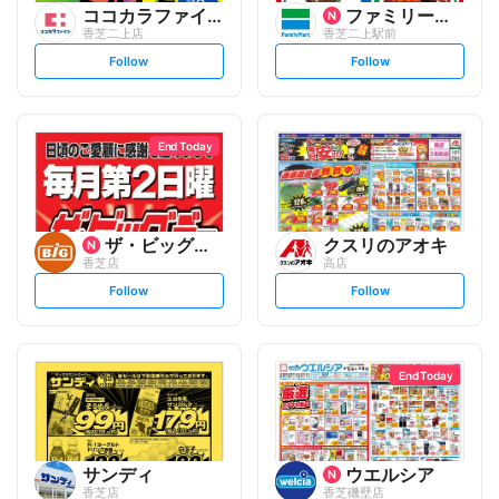
ココカラファイン
ファミリーマート
香芝二上店
香芝二上駅前
s
s
Follow
Follow
e
e
t
t
f
f
o
o
l
l
l
l
o
o
End Today
w
w
ザ・ビッグエクストラ
クスリのアオキ
香芝店
高店
s
s
Follow
Follow
e
e
t
t
f
f
o
o
l
l
l
l
o
o
End Today
w
w
サンディ
ウエルシア
香芝店
香芝磯壁店