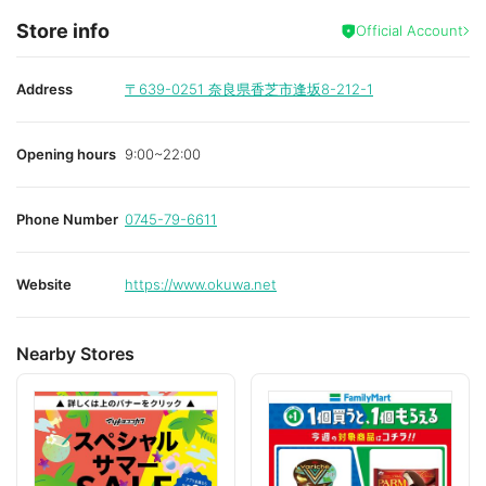
Store info
Official Account
Address
〒639-0251
奈良県香芝市逢坂8-212-1
Opening hours
9:00~22:00
Phone Number
0745-79-6611
Website
https://www.okuwa.net
Nearby Stores