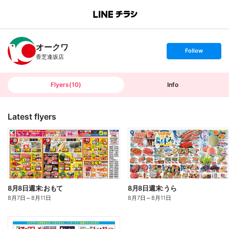
B
r
a
n
オークワ
c
s
Follow
h
e
香芝逢坂店
T
t
o
f
p
o
l
l
Flyers
(
10
)
Info
o
w
Latest flyers
8月8日週末:おもて
8月8日週末:うら
8月7日
～
8月11日
8月7日
～
8月11日