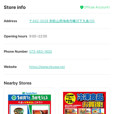
Store info
Official Account
Address
〒642-0028
和歌山県海南市幡川下九条105
Opening hours
9:00~22:00
Phone Number
073-483-1600
Website
https://www.okuwa.net
Nearby Stores