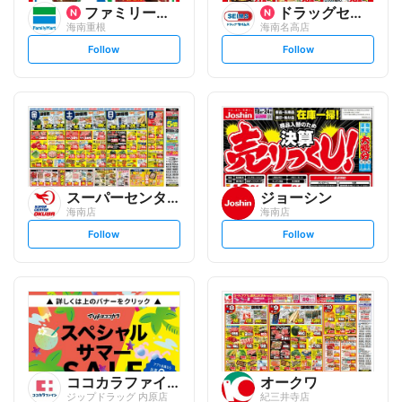
ファミリーマート
ドラッグセイムス
海南重根
海南名高店
s
s
Follow
Follow
e
e
t
t
f
f
o
o
l
l
l
l
o
o
w
w
スーパーセンターオークワ
ジョーシン
海南店
海南店
s
s
Follow
Follow
e
e
t
t
f
f
o
o
l
l
l
l
o
o
w
w
ココカラファイン
オークワ
ジップドラッグ 内原店
紀三井寺店