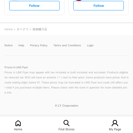
s
s
Follow
Follow
e
e
t
t
f
f
o
o
l
l
l
l
o
o
Home
オークワ
海南幡川店
w
w
Notice
Help
Privacy Policy
Terms and Conditions
Login
Prices in LINE Flyer
Prices in LINE Flyer may appear with tax included or both included and excluded. Products eligible
for reduced tax (8%) will have an asterisk (＊) next to their price. Some products have prices that in
clude trailing digits below ¥1. These prices may be truncated in LINE Flyer but could still affect you
r total if you purchase multiple items. Please check with the store in question for more detailed pric
e info.
©
LY Corporation
Home
Find Stores
My Page