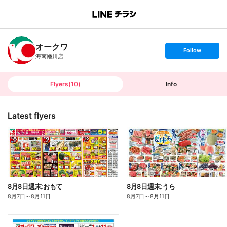
B
r
a
n
オークワ
c
s
Follow
h
e
海南幡川店
T
t
o
f
p
o
l
l
Flyers
(
10
)
Info
o
w
Latest flyers
8月8日週末:おもて
8月8日週末:うら
8月7日
～
8月11日
8月7日
～
8月11日