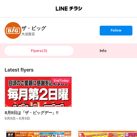
B
r
a
n
ザ・ビッグ
c
s
Follow
h
e
大須賀店
T
t
o
f
p
o
l
l
Flyers
(
3
)
Info
o
w
Latest flyers
End Today
8月9日は「ザ・ビッグデー」!!
8月8日
～
8月9日