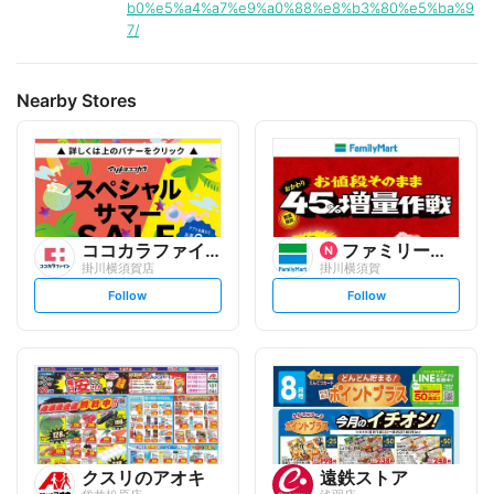
b0%e5%a4%a7%e9%a0%88%e8%b3%80%e5%ba%9
7/
Nearby Stores
ココカラファイン
ファミリーマート
掛川横須賀店
掛川横須賀
s
s
Follow
Follow
e
e
t
t
f
f
o
o
l
l
l
l
o
o
w
w
クスリのアオキ
遠鉄ストア