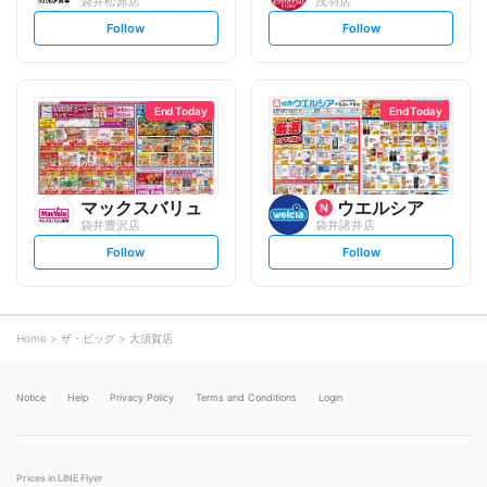
袋井松原店
浅羽店
s
s
Follow
Follow
e
e
t
t
f
f
o
o
l
l
l
l
o
o
End Today
End Today
w
w
マックスバリュ
ウエルシア
袋井豊沢店
袋井諸井店
s
s
Follow
Follow
e
e
t
t
f
f
o
o
l
l
l
l
o
o
Home
ザ・ビッグ
大須賀店
w
w
Notice
Help
Privacy Policy
Terms and Conditions
Login
Prices in LINE Flyer