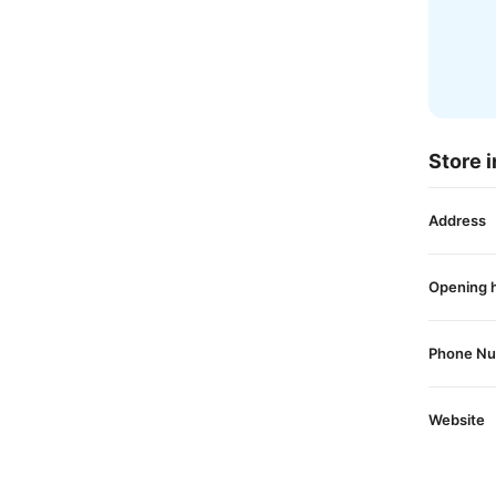
Store i
Address
Opening 
Phone N
Website