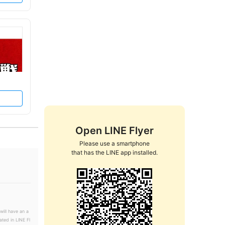
Open LINE Flyer
Please use a smartphone

that has the LINE app installed.
will have an a
ated in LINE Fl