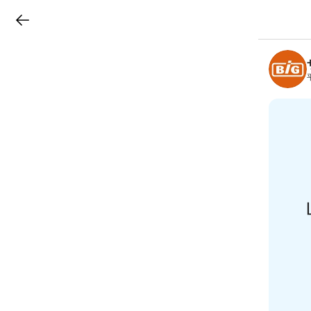
LINEチラシ
B
r
a
n
c
h
T
o
p