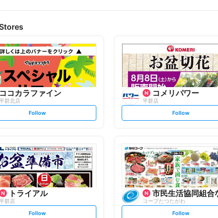
Stores
ココカラファイン
コメリパワー
平群北店
平群店
s
s
Follow
Follow
e
e
t
t
f
f
o
o
l
l
l
l
o
o
w
w
トライアル
市民生活協同組合なら
平群店
コープたつたがわ
s
s
Follow
Follow
e
e