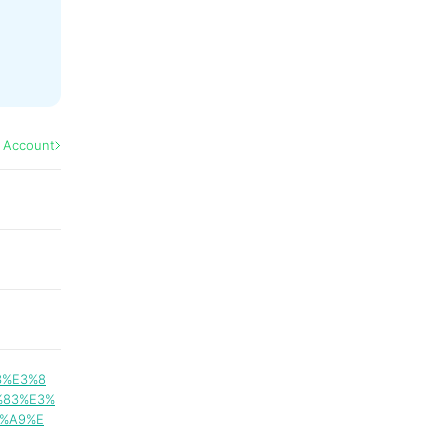
l Account
3%E3%8
%83%E3%
3%A9%E