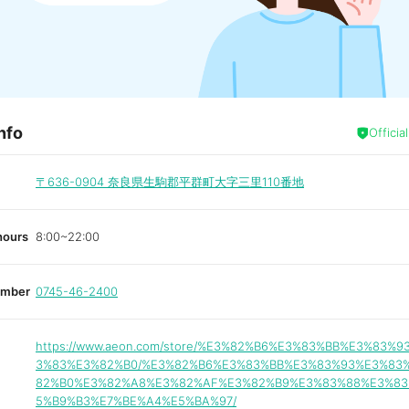
nfo
Officia
〒636-0904
奈良県生駒郡平群町大字三里110番地
hours
8:00~22:00
umber
0745-46-2400
https://www.aeon.com/store/%E3%82%B6%E3%83%BB%E3%83%9
3%83%E3%82%B0/%E3%82%B6%E3%83%BB%E3%83%93%E3%83
82%B0%E3%82%A8%E3%82%AF%E3%82%B9%E3%83%88%E3%8
5%B9%B3%E7%BE%A4%E5%BA%97/