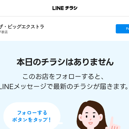
ザ・ビッグエクストラ
s
F
e
平群店
t
f
o
l
l
o
w