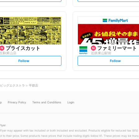
t
t
f
f
o
o
l
l
l
l
o
o
w
w
プライスカット
ファミリーマート
生駒東山店
近鉄東山駅前
s
s
Follow
Follow
e
e
t
t
f
f
o
o
l
l
l
l
o
o
ビッグエクストラ
平群店
w
w
lp
Privacy Policy
Terms and Conditions
Login
Flyer
 Flyer may appear with tax included or both included and excluded. Products eligible for reduced tax (8%) 
xt to their price. Some products have prices that include trailing digits below ¥1. These prices may be trunc