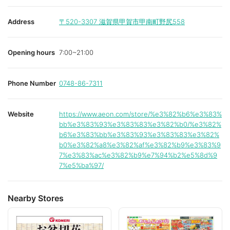
Address
〒520-3307
滋賀県甲賀市甲南町野尻558
Opening hours
7:00~21:00
Phone Number
0748-86-7311
Website
https://www.aeon.com/store/%e3%82%b6%e3%83%
bb%e3%83%93%e3%83%83%e3%82%b0/%e3%82%
b6%e3%83%bb%e3%83%93%e3%83%83%e3%82%
b0%e3%82%a8%e3%82%af%e3%82%b9%e3%83%9
7%e3%83%ac%e3%82%b9%e7%94%b2%e5%8d%9
7%e5%ba%97/
Nearby Stores