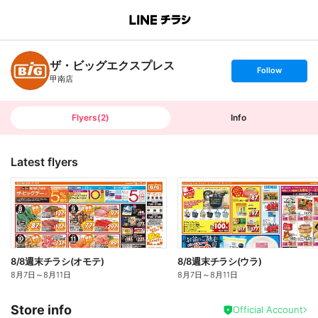
B
r
a
n
ザ・ビッグエクスプレス
c
s
Follow
h
e
甲南店
T
t
o
f
p
o
l
l
Flyers
(
2
)
Info
o
w
Latest flyers
8/8週末チラシ(オモテ)
8/8週末チラシ(ウラ)
8月7日
～
8月11日
8月7日
～
8月11日
Store info
Official Account