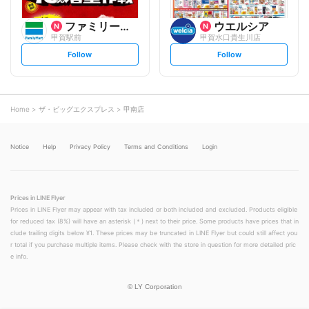
ファミリーマート
ウエルシア
甲賀駅前
甲賀水口貴生川店
s
s
Follow
Follow
e
e
t
t
f
f
o
o
l
l
l
l
o
o
Home
ザ・ビッグエクスプレス
甲南店
w
w
Notice
Help
Privacy Policy
Terms and Conditions
Login
Prices in LINE Flyer
Prices in LINE Flyer may appear with tax included or both included and excluded. Products eligible
for reduced tax (8%) will have an asterisk (＊) next to their price. Some products have prices that in
clude trailing digits below ¥1. These prices may be truncated in LINE Flyer but could still affect you
r total if you purchase multiple items. Please check with the store in question for more detailed pric
e info.
©
LY Corporation