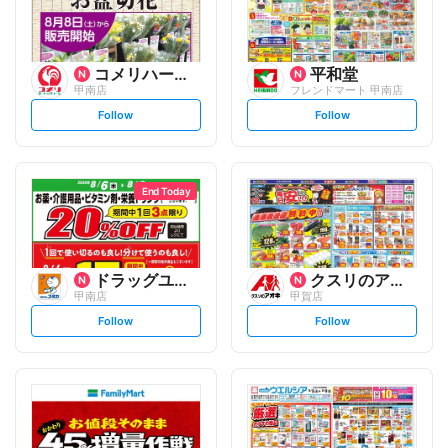
コメリハード&グリーン
平和堂
甲南店
フレンドマート 甲南店
s
s
Follow
Follow
e
e
t
t
f
f
o
o
l
l
l
l
o
o
End Today
w
w
ドラッグユタカ
クスリのアオキ
甲南店
甲賀店
s
s
Follow
Follow
e
e
t
t
f
f
o
o
l
l
l
l
o
o
w
w