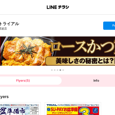
トライアル
s
F
e
際波店
t
f
o
l
l
o
w
Flyers
(
5
)
Info
lyers