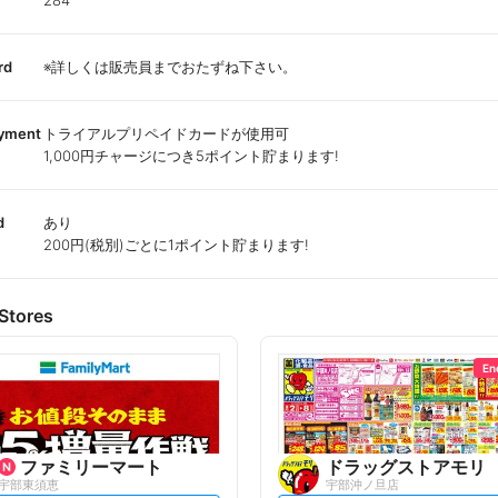
284
rd
※詳しくは販売員までおたずね下さい。
ayment
トライアルプリペイドカードが使用可
1,000円チャージにつき5ポイント貯まります!
d
あり
200円(税別)ごとに1ポイント貯まります!
Stores
En
ファミリーマート
ドラッグストアモリ
宇部東須恵
宇部沖ノ旦店