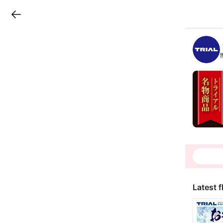
LINEチラシ
B
r
a
n
c
h
T
o
p
Latest f