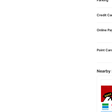
Parking
Credit Ca
Online P
Point Car
Nearby 