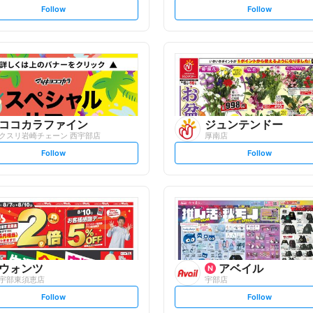
s
s
Follow
Follow
e
e
t
t
f
f
o
o
l
l
l
l
o
o
w
w
ココカラファイン
ジュンテンドー
クスリ岩崎チェーン 西宇部店
厚南店
s
s
Follow
Follow
e
e
t
t
f
f
o
o
l
l
l
l
o
o
w
w
ウォンツ
アベイル
宇部東須恵店
宇部店
s
s
Follow
Follow
e
e
t
t