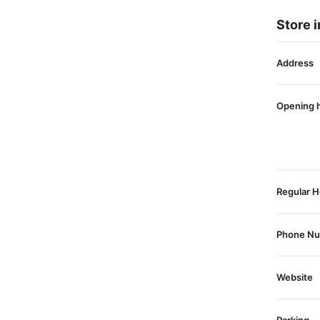
Store i
Address
Opening 
Regular H
Phone N
Website