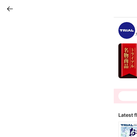
LINEチラシ
B
r
a
n
c
h
T
o
p
Latest f