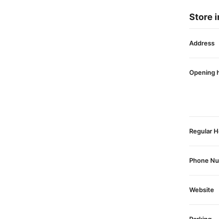
Store i
Address
Opening 
Regular H
Phone N
Website