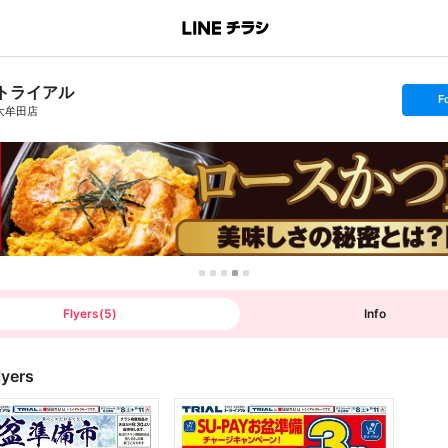
トライアル
s
F
e
大牟田店
t
f
o
l
l
o
w
Flyers
(
5
)
Info
lyers