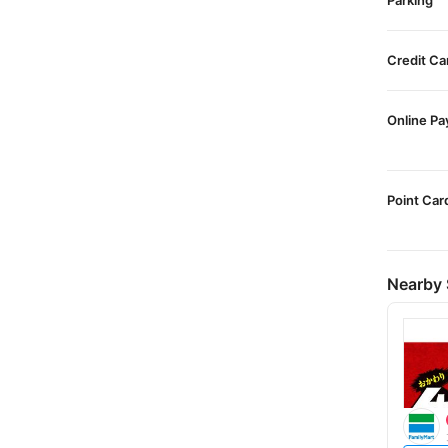
Parking
Credit Ca
Online P
Point Car
Nearby 