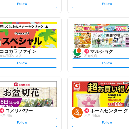
s
s
Follow
Follow
e
e
t
t
f
f
o
o
l
l
l
l
o
o
w
w
ココカラファイン
マルショク
大牟田不知火店
不知火店
s
s
Follow
Follow
e
e
t
t
f
f
o
o
l
l
l
l
o
o
w
w
コメリパワー
ホームセンター グ
大牟田店
大牟田南店
s
s
Follow
Follow
e
e
t
t