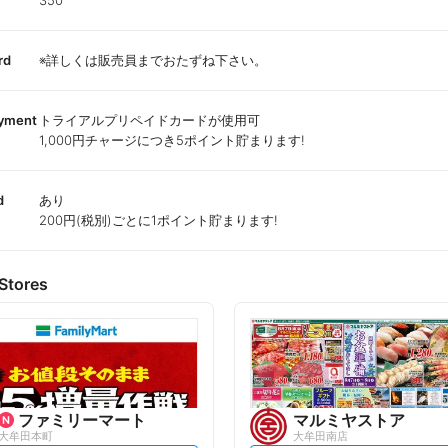
350
rd
※詳しくは販売員までおたずね下さい。
ayment
トライアルプリペイドカードが使用可
1,000円チャージにつき5ポイント貯まります!
d
あり
200円(税別)ごとに1ポイント貯まります!
Stores
ファミリーマート
マルミヤストア
大牟田本町
大牟田南店