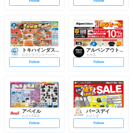
s
s
Follow
Follow
e
e
t
t
f
f
o
o
l
l
l
l
o
o
w
w
トキハインダストリー
アルペンアウトドアーズエッセ...
わさだタウンスーパーマーケット
大分店
s
s
Follow
Follow
e
e
t
t
f
f
o
o
l
l
l
l
o
o
w
w
アベイル
バースデイ
わさだFM店
わさだ店
s
s
Follow
Follow
e
e
t
t
f
f