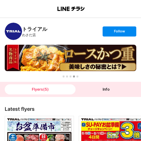
B
r
a
n
トライアル
c
s
Follow
h
e
わさだ店
T
t
o
f
p
o
l
l
o
w
Flyers
(
5
)
Info
Latest flyers