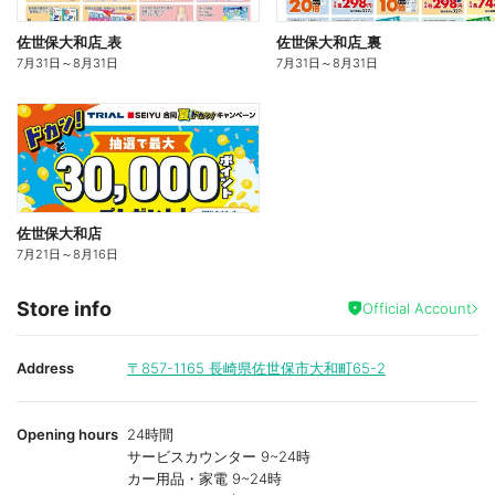
佐世保大和店_表
佐世保大和店_裏
7月31日
～
8月31日
7月31日
～
8月31日
佐世保大和店
7月21日
～
8月16日
Store info
Official Account
Address
〒857-1165
長崎県佐世保市大和町65-2
Opening hours
24時間
サービスカウンター 9~24時
カー用品・家電 9~24時