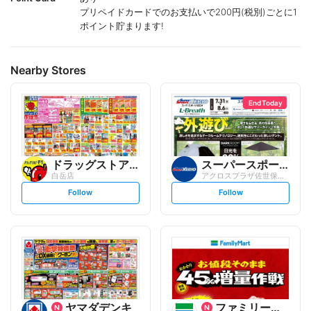
プリペイドカードでのお支払いで200円(税別)ごとに1
ポイント貯まります!
Nearby Stores
End Today
ドラッグストアモリ
スーパースポーツゼビオ
白岳店
アクロスプラザ佐世保藤原町店
s
s
Follow
Follow
e
e
t
t
f
f
o
o
l
l
l
l
o
o
w
w
ヤマダデンキ
ファミリーマート