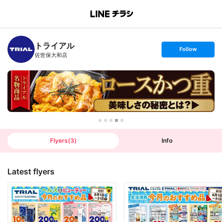
B
r
a
n
トライアル
c
s
Follow
h
e
佐世保大和店
T
t
o
f
p
o
l
l
o
w
Flyers
(
3
)
Info
Latest flyers