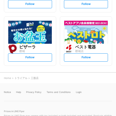
s
s
Follow
Follow
e
e
t
t
f
f
o
o
l
l
l
l
o
o
w
w
ピザーラ
ベスト電器
都城
都城店
s
s
Follow
Follow
e
e
t
t
f
f
o
o
l
l
l
l
o
o
Home
トライアル
三股店
w
w
Notice
Help
Privacy Policy
Terms and Conditions
Login
Prices in LINE Flyer
Prices in LINE Flyer may appear with tax included or both included and excluded. Products eligible