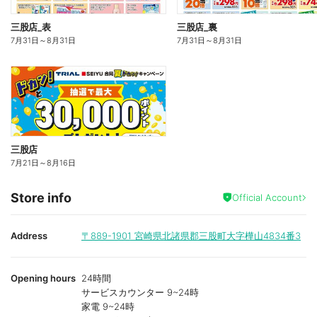
三股店_表
三股店_裏
7月31日
～
8月31日
7月31日
～
8月31日
三股店
7月21日
～
8月16日
Store info
Official Account
Address
〒889-1901
宮崎県北諸県郡三股町大字樺山4834番3
Opening hours
24時間
サービスカウンター 9~24時
家電 9~24時