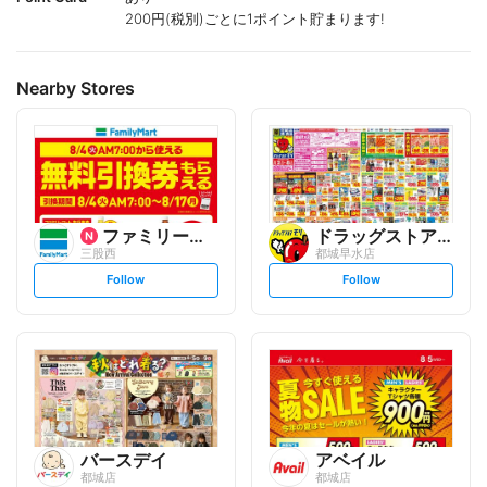
200円(税別)ごとに1ポイント貯まります!
Nearby Stores
ファミリーマート
ドラッグストアモリ
三股西
都城早水店
s
s
Follow
Follow
e
e
t
t
f
f
o
o
l
l
l
l
o
o
w
w
バースデイ
アベイル
都城店
都城店