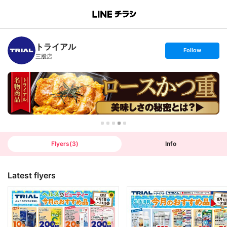
B
r
a
n
トライアル
c
s
Follow
h
e
三股店
T
t
o
f
p
o
l
l
o
w
Flyers
(
3
)
Info
Latest flyers