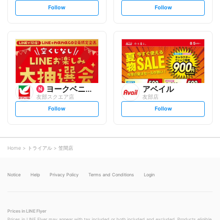
s
s
Follow
Follow
e
e
t
t
f
f
o
o
l
l
l
l
o
o
w
w
ヨークベニマル
アベイル
友部スクエア店
友部店
s
s
Follow
Follow
e
e
t
t
f
f
o
o
l
l
l
l
o
o
Home
トライアル
笠間店
w
w
Notice
Help
Privacy Policy
Terms and Conditions
Login
Prices in LINE Flyer
Prices in LINE Flyer may appear with tax included or both included and excluded. Products eligible