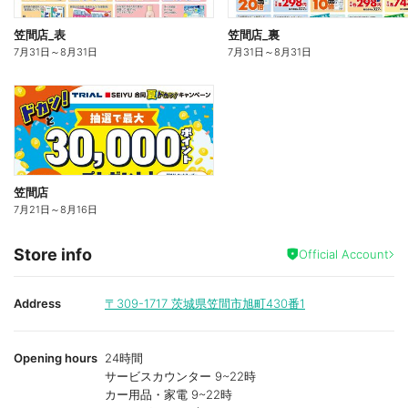
笠間店_表
笠間店_裏
7月31日
～
8月31日
7月31日
～
8月31日
笠間店
7月21日
～
8月16日
Store info
Official Account
Address
〒309-1717
茨城県笠間市旭町430番1
Opening hours
24時間
サービスカウンター 9~22時
カー用品・家電 9~22時