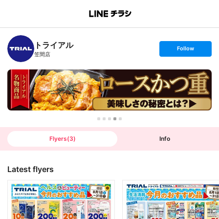
B
r
a
n
トライアル
c
s
Follow
h
e
笠間店
T
t
o
f
p
o
l
l
o
w
Flyers
(
3
)
Info
Latest flyers