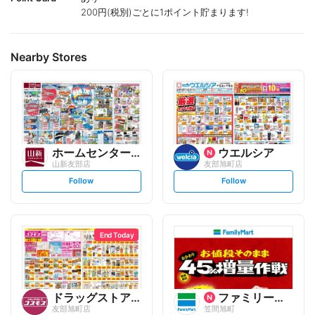
200円(税別)ごとに1ポイント貯まります!
Nearby Stores
ホームセンター 山新
ウエルシア
山新友部店
友部旭町店
s
s
Follow
Follow
e
e
t
t
f
f
o
o
l
l
l
l
o
o
End Today
w
w
ドラッグストアコスモス
ファミリーマート
友部旭町店
笠間旭町