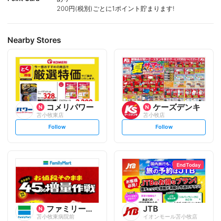
200円(税別)ごとに1ポイント貯まります!
Nearby Stores
コメリパワー
ケーズデンキ
苫小牧東店
苫小牧店
s
s
Follow
Follow
e
e
t
t
f
f
o
o
l
l
l
l
o
o
End Today
w
w
ファミリーマート
JTB
苫小牧東病院前
イオンモール苫小牧店