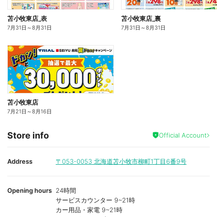
苫小牧東店_表
苫小牧東店_裏
7月31日
～
8月31日
7月31日
～
8月31日
苫小牧東店
7月21日
～
8月16日
Store info
Official Account
Address
〒053-0053
北海道苫小牧市柳町1丁目6番9号
Opening hours
24時間
サービスカウンター 9~21時
カー用品・家電 9~21時