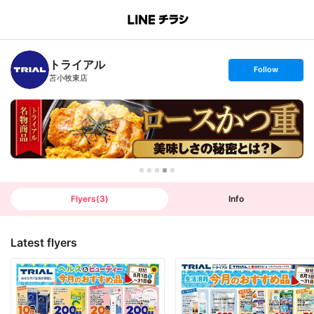
B
r
a
n
トライアル
c
s
Follow
h
e
苫小牧東店
T
t
o
f
p
o
l
l
o
w
Flyers
(
3
)
Info
Latest flyers