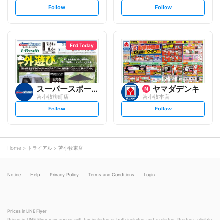
s
s
Follow
Follow
e
e
t
t
f
f
o
o
l
l
l
l
o
o
End Today
w
w
スーパースポーツゼビオ
ヤマダデンキ
苫小牧柳町店
苫小牧本店
s
s
Follow
Follow
e
e
t
t
f
f
o
o
l
l
l
l
o
o
Home
トライアル
苫小牧東店
w
w
Notice
Help
Privacy Policy
Terms and Conditions
Login
Prices in LINE Flyer
Prices in LINE Flyer may appear with tax included or both included and excluded. Products eligible