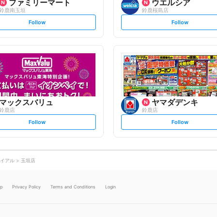
ファミリーマート
ウエルシア
鈴鹿南玉垣
鈴鹿桜島店
s
s
Follow
Follow
e
e
t
t
f
f
o
o
l
l
l
l
o
o
w
w
マックスバリュ
ヤマダデンキ
鈴鹿店
鈴鹿店
s
s
Follow
Follow
e
e
t
t
f
f
o
o
l
l
l
l
o
o
イアル
玉垣店
w
w
lp
Privacy Policy
Terms and Conditions
Login