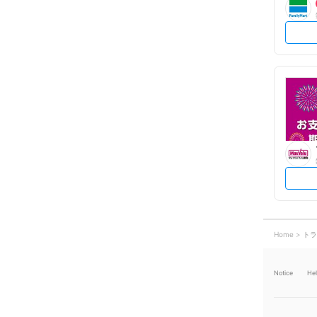
Home
トラ
Notice
He