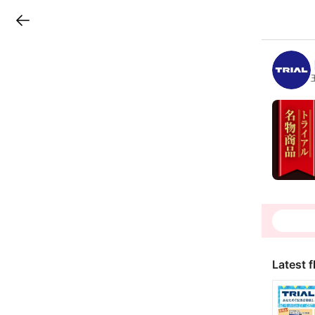
LINEチラシ
B
r
a
n
c
h
T
o
p
Latest f