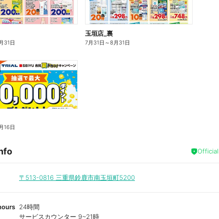
玉垣店_裏
月31日
7月31日
～
8月31日
月16日
nfo
Officia
〒513-0816
三重県鈴鹿市南玉垣町5200
hours
24時間
サービスカウンター 9~21時