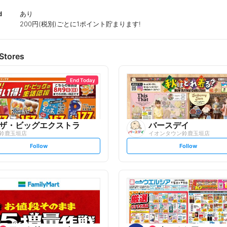
d
あり
200円(税別)ごとに1ポイント貯まります!
Stores
End Today
ザ・ビッグエクストラ
バースデイ
鈴鹿玉垣店
イオンタウン鈴鹿玉垣店
s
s
Follow
Follow
e
e
t
t
f
f
o
o
l
l
l
l
o
o
w
w