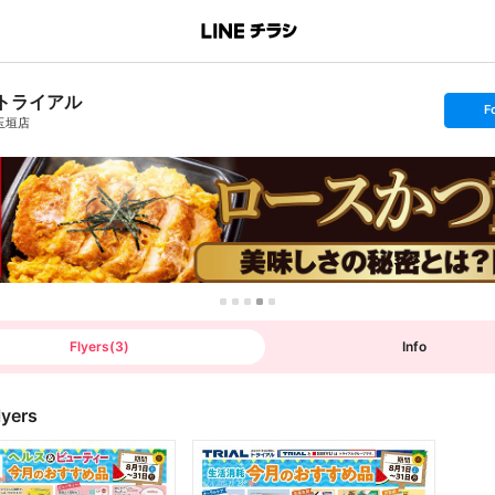
トライアル
s
F
e
玉垣店
t
f
o
l
l
o
w
Flyers
(
3
)
Info
lyers