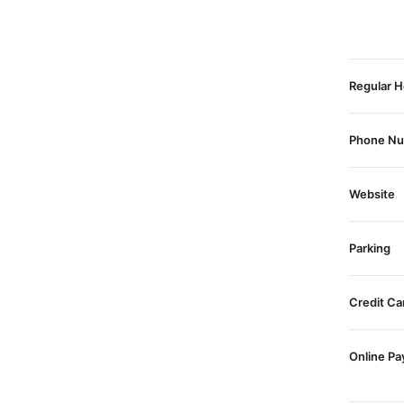
Regular H
Phone N
Website
Parking
Credit Ca
Online P