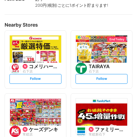
200円(税別)ごとに1ポイント貯まります!
Nearby Stores
End Today
コメリハード&グリーン
TAIRAYA
石下店
石下店
s
s
Follow
Follow
e
e
t
t
f
f
o
o
l
l
l
l
o
o
w
w
ケーズデンキ
ファミリーマート
常総店
常総新石下