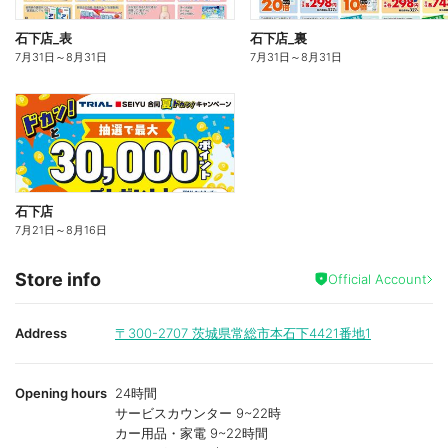
石下店_表
石下店_裏
7月31日
～
8月31日
7月31日
～
8月31日
石下店
7月21日
～
8月16日
Store info
Official Account
Address
〒300-2707
茨城県常総市本石下4421番地1
Opening hours
24時間
サービスカウンター 9~22時
カー用品・家電 9~22時間