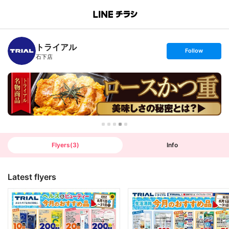
B
r
a
n
トライアル
c
s
Follow
h
e
石下店
T
t
o
f
p
o
l
l
o
w
Flyers
(
3
)
Info
Latest flyers