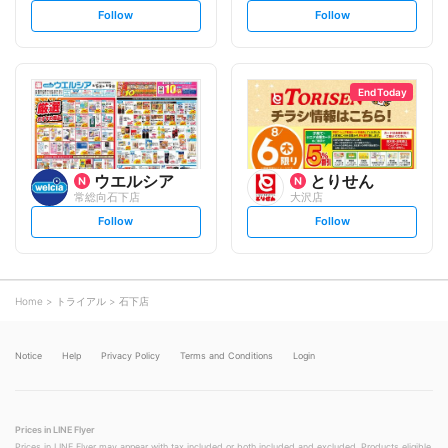
s
s
Follow
Follow
e
e
t
t
f
f
o
o
l
l
l
l
o
o
End Today
w
w
ウエルシア
とりせん
常総向石下店
大沢店
s
s
Follow
Follow
e
e
t
t
f
f
o
o
l
l
l
l
o
o
Home
トライアル
石下店
w
w
Notice
Help
Privacy Policy
Terms and Conditions
Login
Prices in LINE Flyer
Prices in LINE Flyer may appear with tax included or both included and excluded. Products eligible