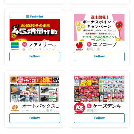
t
t
f
f
o
o
l
l
l
l
o
o
w
w
ファミリーマート
エフコープ
春日フォレストシティ
那珂川店
s
s
Follow
Follow
e
e
t
t
f
f
o
o
l
l
l
l
o
o
w
w
オートバックスグループ
ケーズデンキ
オートバックス 春日フォレストシティ
春日店
s
s
Follow
Follow
e
e
t
t
f
f
o
o