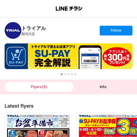
B
r
a
n
トライアル
c
s
Follow
h
e
那珂川店
T
t
o
f
p
o
l
l
o
w
Flyers
(
5
)
Info
Latest flyers