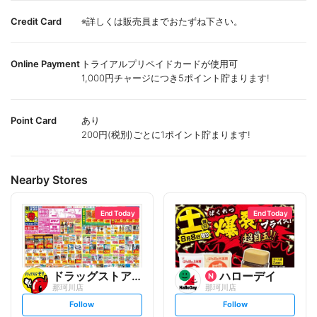
Credit Card
※詳しくは販売員までおたずね下さい。
Online Payment
トライアルプリペイドカードが使用可
1,000円チャージにつき5ポイント貯まります!
Point Card
あり
200円(税別)ごとに1ポイント貯まります!
Nearby Stores
End Today
End Today
ドラッグストアモリ
ハローデイ
那珂川店
那珂川店
s
s
Follow
Follow
e
e