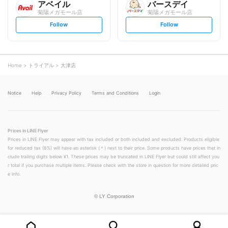
アベイル
バースデイ
菊陽メガモール店
菊陽メガモール店
s
s
Follow
Follow
e
e
t
t
f
f
o
o
l
l
l
l
o
o
Home
トライアル
大津店
w
w
Notice
Help
Privacy Policy
Terms and Conditions
Login
Prices in LINE Flyer
Prices in LINE Flyer may appear with tax included or both included and excluded. Products eligible
for reduced tax (8%) will have an asterisk (＊) next to their price. Some products have prices that in
clude trailing digits below ¥1. These prices may be truncated in LINE Flyer but could still affect you
r total if you purchase multiple items. Please check with the store in question for more detailed pric
e info.
©
LY Corporation