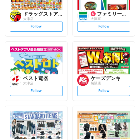
ドラッグストアモリ
ファミリーマート
大津店
大津室
s
s
Follow
Follow
e
e
t
t
f
f
o
o
l
l
l
l
o
o
w
w
ベスト電器
ケーズデンキ
大津店
菊陽店
s
s
Follow
Follow
e
e
t
t
f
f
o
o
l
l
l
l
o
o
w
w