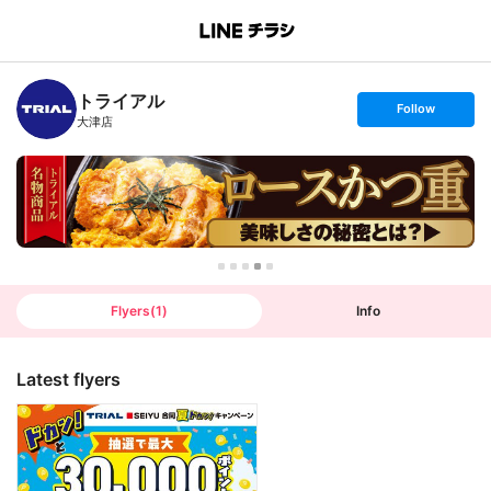
B
r
a
n
トライアル
c
s
Follow
h
e
大津店
T
t
o
f
p
o
l
l
o
w
Flyers
(
1
)
Info
Latest flyers