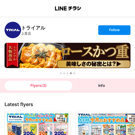
B
r
a
n
トライアル
c
s
Follow
h
e
上里店
T
t
o
f
p
o
l
l
o
w
Flyers
(
3
)
Info
Latest flyers