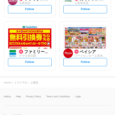
七本木店
上里本庄店
s
s
Follow
Follow
e
e
t
t
f
f
o
o
l
l
l
l
o
o
w
w
ファミリーマート
ベイシア
ヤマキ本庄西
フードセンター上里本庄店
s
s
Follow
Follow
e
e
t
t
f
f
o
o
l
l
l
l
o
o
Home
トライアル
上里店
w
w
Notice
Help
Privacy Policy
Terms and Conditions
Login