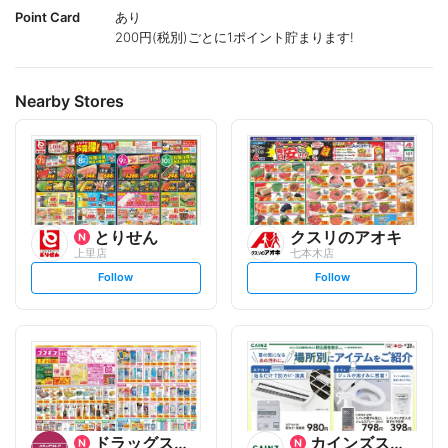
Point Card
あり
200円(税別)ごとに1ポイント貯まります!
Nearby Stores
とりせん
クスリのアオキ
上里店
七本木店
s
s
Follow
Follow
e
e
t
t
f
f
o
o
l
l
l
l
o
o
w
w
ドラッグストアコスモス
カインズスーパーセンター