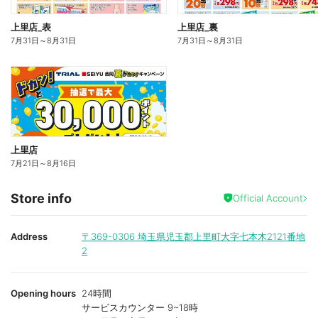
上里店_表
上里店_裏
7月31日
～
8月31日
7月31日
～
8月31日
上里店
7月21日
～
8月16日
Store info
Official Account
Address
〒369-0306
埼玉県児玉郡上里町大字七本木2121番地
2
Opening hours
24時間
サービスカウンター 9~18時